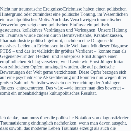
Nicht nur traumatische Ereignisse/Erlebnisse haben einen politischen
Hintergrund oder zumindest eine politische Tönung, im Wesentlichen
ein machtpolitisches Motiv. Auch das Verschweigen traumatischer
Verwerfungen zeigt einen politischen Einfluss: ein politisch
gesteuertes, kollektives Verdrängen und Verleugnen. Unsere Haltung
zu Traumata wurde zudem durch Berufsverbände, Krankenkassen,
Pharmaindustrie politisch geformt, nachdem eine Diagnose für
massives Leiden an Erlebnissen in die Welt kam. Mit dieser Diagnose
PTBS – und das ist vielleicht ihr größtes Verdienst – konnte man als
Gegenentwurf der Helden- und Härteprosa Ernst Jüngers einen
empfindlichen Schlag versetzen, weil Leute wie Ernst Jünger fortan
von zahlreichen Opfern umzingelt wurden, die auf pathetische
Bewertungen der Welt gerne verzichteten. Diese Opfer bezogen sich
auf eine psychiatrische Akkreditierung und konnten nun wegen ihrer
großen Zahl mit Selbstbewusstsein der Verachtung der Anhänger
Jüngers entgegentreten. Das wäre –wie immer man dies bewertet –
somit ein unbeabsichtigtes kulturpolitisches Resultat.
Ich denke, man muss über die politische Notation von diagnostizierter
Traumatisierung eindringlich nachdenken, wenn man davon ausgeht,
dass sowohl das moderne Leben Traumata erzeugt als auch die