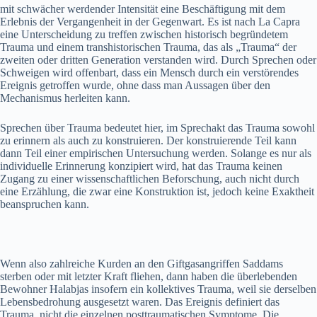
mit schwächer werdender Intensität eine Beschäftigung mit dem
Erlebnis der Vergangenheit in der Gegenwart. Es ist nach La Capra
eine Unterscheidung zu treffen zwischen historisch begründetem
Trauma und einem transhistorischen Trauma, das als „Trauma“ der
zweiten oder dritten Generation verstanden wird. Durch Sprechen oder
Schweigen wird offenbart, dass ein Mensch durch ein verstörendes
Ereignis getroffen wurde, ohne dass man Aussagen über den
Mechanismus herleiten kann.
Sprechen über Trauma bedeutet hier, im Sprechakt das Trauma sowohl
zu erinnern als auch zu konstruieren. Der konstruierende Teil kann
dann Teil einer empirischen Untersuchung werden. Solange es nur als
individuelle Erinnerung konzipiert wird, hat das Trauma keinen
Zugang zu einer wissenschaftlichen Beforschung, auch nicht durch
eine Erzählung, die zwar eine Konstruktion ist, jedoch keine Exaktheit
beanspruchen kann.
Wenn also zahlreiche Kurden an den Giftgasangriffen Saddams
sterben oder mit letzter Kraft fliehen, dann haben die überlebenden
Bewohner Halabjas insofern ein kollektives Trauma, weil sie derselben
Lebensbedrohung ausgesetzt waren. Das Ereignis definiert das
Trauma, nicht die einzelnen posttraumatischen Symptome. Die