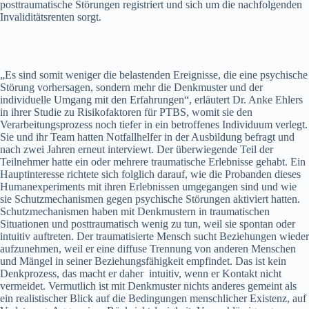
posttraumatische Störungen registriert und sich um die nachfolgenden
Invaliditätsrenten sorgt.
„Es sind somit weniger die belastenden Ereignisse, die eine psychische
Störung vorhersagen, sondern mehr die Denkmuster und der
individuelle Umgang mit den Erfahrungen“, erläutert Dr. Anke Ehlers
in ihrer Studie zu Risikofaktoren für PTBS, womit sie den
Verarbeitungsprozess noch tiefer in ein betroffenes Individuum verlegt.
Sie und ihr Team hatten Notfallhelfer in der Ausbildung befragt und
nach zwei Jahren erneut interviewt. Der überwiegende Teil der
Teilnehmer hatte ein oder mehrere traumatische Erlebnisse gehabt. Ein
Hauptinteresse richtete sich folglich darauf, wie die Probanden dieses
Humanexperiments mit ihren Erlebnissen umgegangen sind und wie
sie Schutzmechanismen gegen psychische Störungen aktiviert hatten.
Schutzmechanismen haben mit Denkmustern in traumatischen
Situationen und posttraumatisch wenig zu tun, weil sie spontan oder
intuitiv auftreten. Der traumatisierte Mensch sucht Beziehungen wieder
aufzunehmen, weil er eine diffuse Trennung von anderen Menschen
und Mängel in seiner Beziehungsfähigkeit empfindet. Das ist kein
Denkprozess, das macht er daher intuitiv, wenn er Kontakt nicht
vermeidet. Vermutlich ist mit Denkmuster nichts anderes gemeint als
ein realistischer Blick auf die Bedingungen menschlicher Existenz, auf