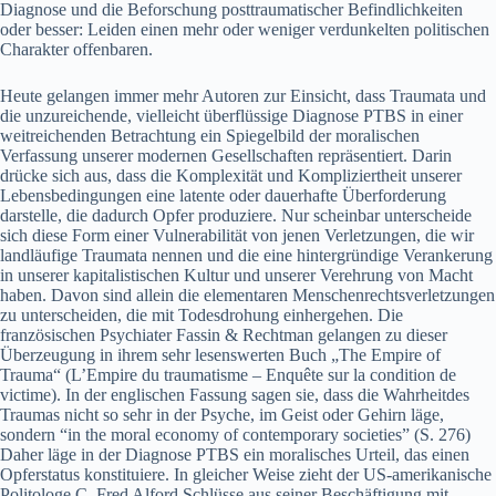
Diagnose und die Beforschung posttraumatischer Befindlichkeiten
oder besser: Leiden einen mehr oder weniger verdunkelten politischen
Charakter offenbaren.
Heute gelangen immer mehr Autoren zur Einsicht, dass Traumata und
die unzureichende, vielleicht überflüssige Diagnose PTBS in einer
weitreichenden Betrachtung ein Spiegelbild der moralischen
Verfassung unserer modernen Gesellschaften repräsentiert. Darin
drücke sich aus, dass die Komplexität und Kompliziertheit unserer
Lebensbedingungen eine latente oder dauerhafte Überforderung
darstelle, die dadurch Opfer produziere. Nur scheinbar unterscheide
sich diese Form einer Vulnerabilität von jenen Verletzungen, die wir
landläufige Traumata nennen und die eine hintergründige Verankerung
in unserer kapitalistischen Kultur und unserer Verehrung von Macht
haben. Davon sind allein die elementaren Menschenrechtsverletzungen
zu unterscheiden, die mit Todesdrohung einhergehen. Die
französischen Psychiater Fassin & Rechtman gelangen zu dieser
Überzeugung in ihrem sehr lesenswerten Buch „The Empire of
Trauma“ (L’Empire du traumatisme – Enquête sur la condition de
victime). In der englischen Fassung sagen sie, dass die Wahrheitdes
Traumas nicht so sehr in der Psyche, im Geist oder Gehirn läge,
sondern “in the moral economy of contemporary societies” (S. 276)
Daher läge in der Diagnose PTBS ein moralisches Urteil, das einen
Opferstatus konstituiere. In gleicher Weise zieht der US-amerikanische
Politologe C. Fred Alford Schlüsse aus seiner Beschäftigung mit