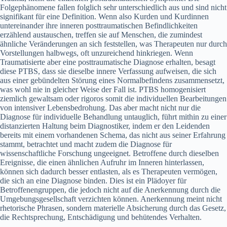
Folgephänomene fallen folglich sehr unterschiedlich aus und sind nicht
signifikant für eine Definition. Wenn also Kurden und Kurdinnen
untereinander ihre inneren posttraumatischen Befindlichkeiten
erzählend austauschen, treffen sie auf Menschen, die zumindest
ähnliche Veränderungen an sich feststellen, was Therapeuten nur durch
Vorstellungen halbwegs, oft unzureichend hinkriegen. Wenn
Traumatisierte aber eine posttraumatische Diagnose erhalten, besagt
diese PTBS, dass sie dieselbe innere Verfassung aufweisen, die sich
aus einer gebündelten Störung eines Normalbefindens zusammensetzt,
was wohl nie in gleicher Weise der Fall ist. PTBS homogenisiert
ziemlich gewaltsam oder rigoros somit die individuellen Bearbeitungen
von intensiver Lebensbedrohung. Das aber macht nicht nur die
Diagnose für individuelle Behandlung untauglich, führt mithin zu einer
distanzierten Haltung beim Diagnostiker, indem er den Leidenden
bereits mit einem vorhandenen Schema, das nicht aus seiner Erfahrung
stammt, betrachtet und macht zudem die Diagnose für
wissenschaftliche Forschung ungeeignet. Betroffene durch dieselben
Ereignisse, die einen ähnlichen Aufruhr im Inneren hinterlassen,
können sich dadurch besser entlasten, als es Therapeuten vermögen,
die sich an eine Diagnose binden. Dies ist ein Plädoyer für
Betroffenengruppen, die jedoch nicht auf die Anerkennung durch die
Umgebungsgesellschaft verzichten können. Anerkennung meint nicht
rhetorische Phrasen, sondern materielle Absicherung durch das Gesetz,
die Rechtsprechung, Entschädigung und behütendes Verhalten.