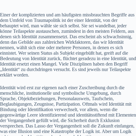
Einer der komplizierten und am häufigsten missbrauchten Begriffe aus
dem Umfeld von Traumapolitik ist der einer Identität, von der
behauptet wird, man wähle sie sich selbst. Sie sei wandelbar, jeder
könne Teilaspekte austauschen, zumindest in den meisten Feldern, aus
denen sich Identität zusammensetzt. Das erscheint als schwachsinnig,
denn das Gebilde aus zahlreichen Wirkfaktoren, das wir Identität
nennen, wählt sich eine oder mehrere Personen, in denen es sich
einnistet. Wer seinen Status als Subjekt eingebüßt hat, greift auf die
Bedeutung von Identität zurück, flüchtet geradezu in eine Identität, und
Identität ersetzt einen Mangel. Viele Disziplinen haben den Begriff
„Identität“ zu durchdringen versucht. Es sind jeweils nur Teilaspekte
erklärt worden.
Identität wird erst zur eigenen nach einer Zuschreibung durch die
menschliche, institutionelle und symbolische Umgebung, durch
Sprache, Objektbeziehungen, Personalausweis, Taufschein,
Beglaubigungen, Zeugnisse, Partizipation. Oftmals wird Identität mit
Bindung oder Identifikation verwechselt, vor allem, wenn die
gegenwärtige Leere identifizierend und identitätsstiftend mit Elementen
der Vergangenheit gefüllt wird, die Sicherheit durch Exklusion
versprechen. Das Lasso der Vergangenheit soll die Zukunft einfangen,
was eine Illusion und eine Katastrophe der Logik ist. Aber um Logik