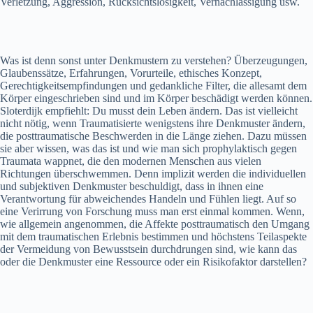
Verletzung, Aggression, Rücksichtslosigkeit, Vernachlässigung usw.
Was ist denn sonst unter Denkmustern zu verstehen? Überzeugungen,
Glaubenssätze, Erfahrungen, Vorurteile, ethisches Konzept,
Gerechtigkeitsempfindungen und gedankliche Filter, die allesamt dem
Körper eingeschrieben sind und im Körper beschädigt werden können.
Sloterdijk empfiehlt: Du musst dein Leben ändern. Das ist vielleicht
nicht nötig, wenn Traumatisierte wenigstens ihre Denkmuster ändern,
die posttraumatische Beschwerden in die Länge ziehen. Dazu müssen
sie aber wissen, was das ist und wie man sich prophylaktisch gegen
Traumata wappnet, die den modernen Menschen aus vielen
Richtungen überschwemmen. Denn implizit werden die individuellen
und subjektiven Denkmuster beschuldigt, dass in ihnen eine
Verantwortung für abweichendes Handeln und Fühlen liegt. Auf so
eine Verirrung von Forschung muss man erst einmal kommen. Wenn,
wie allgemein angenommen, die Affekte posttraumatisch den Umgang
mit dem traumatischen Erlebnis bestimmen und höchstens Teilaspekte
der Vermeidung von Bewusstsein durchdrungen sind, wie kann das
oder die Denkmuster eine Ressource oder ein Risikofaktor darstellen?