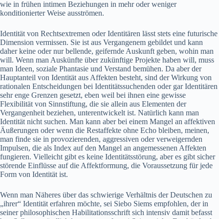
wie in frühen intimen Beziehungen in mehr oder weniger
konditionierter Weise ausströmen.
Identität von Rechtsextremen oder Identitären lässt stets eine futurische
Dimension vermissen. Sie ist aus Vergangenem gebildet und kann
daher keine oder nur bellende, geifernde Auskunft geben, wohin man
will. Wenn man Auskünfte über zukünftige Projekte haben will, muss
man Ideen, soziale Phantasie und Verstand bemühen. Da aber der
Hauptanteil von Identität aus Affekten besteht, sind der Wirkung von
rationalen Entscheidungen bei Identitätssuchenden oder gar Identitären
sehr enge Grenzen gesetzt, eben weil bei ihnen eine gewisse
Flexibilität von Sinnstiftung, die sie allein aus Elementen der
Vergangenheit beziehen, unterentwickelt ist. Natürlich kann man
Identität nicht suchen. Man kann aber bei einem Mangel an affektiven
Äußerungen oder wenn die Restaffekte ohne Echo bleiben, meinen,
man finde sie in provozierenden, aggressiven oder verweigernden
Impulsen, die als Index auf den Mangel an angemessenen Affekten
fungieren. Vielleicht gibt es keine Identitätsstörung, aber es gibt sicher
störende Einflüsse auf die Affektformung, die Voraussetzung für jede
Form von Identität ist.
Wenn man Näheres über das schwierige Verhältnis der Deutschen zu
„ihrer“ Identität erfahren möchte, sei Siebo Siems empfohlen, der in
seiner philosophischen Habilitationsschrift sich intensiv damit befasst