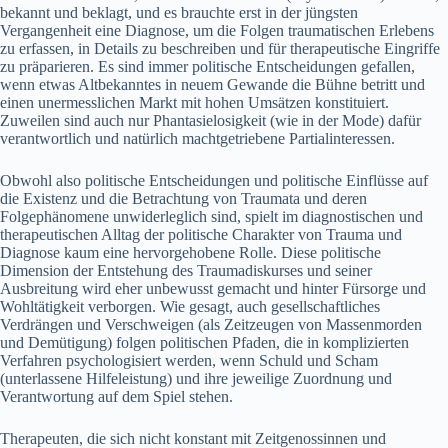
bekannt und beklagt, und es brauchte erst in der jüngsten
Vergangenheit eine Diagnose, um die Folgen traumatischen Erlebens
zu erfassen, in Details zu beschreiben und für therapeutische Eingriffe
zu präparieren. Es sind immer politische Entscheidungen gefallen,
wenn etwas Altbekanntes in neuem Gewande die Bühne betritt und
einen unermesslichen Markt mit hohen Umsätzen konstituiert.
Zuweilen sind auch nur Phantasielosigkeit (wie in der Mode) dafür
verantwortlich und natürlich machtgetriebene Partialinteressen.
Obwohl also politische Entscheidungen und politische Einflüsse auf
die Existenz und die Betrachtung von Traumata und deren
Folgephänomene unwiderleglich sind, spielt im diagnostischen und
therapeutischen Alltag der politische Charakter von Trauma und
Diagnose kaum eine hervorgehobene Rolle. Diese politische
Dimension der Entstehung des Traumadiskurses und seiner
Ausbreitung wird eher unbewusst gemacht und hinter Fürsorge und
Wohltätigkeit verborgen. Wie gesagt, auch gesellschaftliches
Verdrängen und Verschweigen (als Zeitzeugen von Massenmorden
und Demütigung) folgen politischen Pfaden, die in komplizierten
Verfahren psychologisiert werden, wenn Schuld und Scham
(unterlassene Hilfeleistung) und ihre jeweilige Zuordnung und
Verantwortung auf dem Spiel stehen.
Therapeuten, die sich nicht konstant mit Zeitgenossinnen und