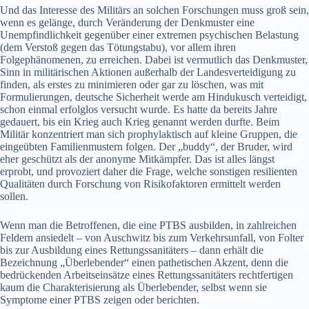
Und das Interesse des Militärs an solchen Forschungen muss groß sein,
wenn es gelänge, durch Veränderung der Denkmuster eine
Unempfindlichkeit gegenüber einer extremen psychischen Belastung
(dem Verstoß gegen das Tötungstabu), vor allem ihren
Folgephänomenen, zu erreichen. Dabei ist vermutlich das Denkmuster,
Sinn in militärischen Aktionen außerhalb der Landesverteidigung zu
finden, als erstes zu minimieren oder gar zu löschen, was mit
Formulierungen, deutsche Sicherheit werde am Hindukusch verteidigt,
schon einmal erfolglos versucht wurde. Es hatte da bereits Jahre
gedauert, bis ein Krieg auch Krieg genannt werden durfte. Beim
Militär konzentriert man sich prophylaktisch auf kleine Gruppen, die
eingeübten Familienmustern folgen. Der „buddy“, der Bruder, wird
eher geschützt als der anonyme Mitkämpfer. Das ist alles längst
erprobt, und provoziert daher die Frage, welche sonstigen resilienten
Qualitäten durch Forschung von Risikofaktoren ermittelt werden
sollen.
Wenn man die Betroffenen, die eine PTBS ausbilden, in zahlreichen
Feldern ansiedelt – von Auschwitz bis zum Verkehrsunfall, von Folter
bis zur Ausbildung eines Rettungssanitäters – dann erhält die
Bezeichnung „Überlebender“ einen pathetischen Akzent, denn die
bedrückenden Arbeitseinsätze eines Rettungssanitäters rechtfertigen
kaum die Charakterisierung als Überlebender, selbst wenn sie
Symptome einer PTBS zeigen oder berichten.