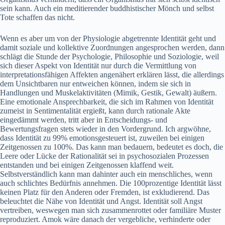
sein kann. Auch ein meditierender buddhistischer Mönch und selbst
Tote schaffen das nicht.
Wenn es aber um von der Physiologie abgetrennte Identität geht und
damit soziale und kollektive Zuordnungen angesprochen werden, dann
schlägt die Stunde der Psychologie, Philosophie und Soziologie, weil
sich dieser Aspekt von Identität nur durch die Vermittlung von
interpretationsfähigen Affekten angenähert erklären lässt, die allerdings
dem Unsichtbaren nur entweichen können, indem sie sich in
Handlungen und Muskelaktivitäten (Mimik, Gestik, Gewalt) äußern.
Eine emotionale Ansprechbarkeit, die sich im Rahmen von Identität
zumeist in Sentimentalität ergießt, kann durch rationale Akte
eingedämmt werden, tritt aber in Entscheidungs- und
Bewertungsfragen stets wieder in den Vordergrund. Ich argwöhne,
dass Identität zu 99% emotionsgesteuert ist, zuweilen bei einigen
Zeitgenossen zu 100%. Das kann man bedauern, bedeutet es doch, die
Leere oder Lücke der Rationalität sei in psychosozialen Prozessen
entstanden und bei einigen Zeitgenossen klaffend weit.
Selbstverständlich kann man dahinter auch ein menschliches, wenn
auch schlichtes Bedürfnis annehmen. Die 100prozentige Identität lässt
keinen Platz für den Anderen oder Fremden, ist exkludierend. Das
beleuchtet die Nähe von Identität und Angst. Identität soll Angst
vertreiben, weswegen man sich zusammenrottet oder familiäre Muster
reproduziert. Amok wäre danach der vergebliche, verhinderte oder