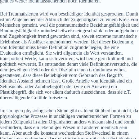
geht es weder Identitätssuchenden noch Identitären.
Bei Traumatisierten wird von beschädigter Identität gesprochen. Damit
ist im Allgemeinen der Abbruch der Zugehörigkeit zu einem Kreis von
Menschen gemeint, weil die posttraumatische Beziehungsfähigkeit und
Bindungsfähigkeit zumindest teilweise eingeschränkt oder aufgehoben
und Zugehörigkeit fremd geworden sind, soweit extreme traumatische
Erlebnisse als Auslöser angenommen werden. Bei dieser Bedeutung
von Identität muss keine Definition zugrunde liegen, die eine
Evaluation ermöglicht. Sie wird allgemein als Wert verstanden,
transportiert Werte, kann sich verirren, wird heute gern kulturell und
politisch verwertet. Es entstanden derart viele Definitionsversuche, die
dem jeweiligen Feld oder der Disziplin einen Gründungsmythos
gestatteten, dass diese Beliebigkeit vom Gebrauch des Begriffs
Identität Abstand nehmen lässt. Große Anteile von Identität sind ein
Sehnsuchts- oder Zombiebegriff oder (wie der Ausweis) ein
Plastikbegriff, die sich vor allem dadurch auszeichnen, dass sie z.T.
überwältigende Gefühle freisetzen.
Im strengen physiologischen Sinne gibt es Identität überhaupt nicht, da
physiologische Prozesse in unzähligen variantenreichen Formen zu
jedem Zeitpunkt in allen Organismen anders wirksam sind und somit
verhindern, dass ein lebendiges Wesen mit anderen identisch sein
kann. Aber auch die konstant wechselnden Stoffwechsel in einem
Organismus verhindern, dass ein Organismus mit sich selbst identisch