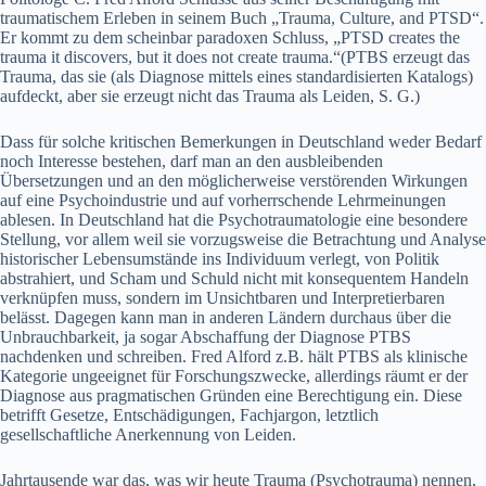
traumatischem Erleben in seinem Buch „Trauma, Culture, and PTSD“.
Er kommt zu dem scheinbar paradoxen Schluss, „PTSD creates the
trauma it discovers, but it does not create trauma.“(PTBS erzeugt das
Trauma, das sie (als Diagnose mittels eines standardisierten Katalogs)
aufdeckt, aber sie erzeugt nicht das Trauma als Leiden, S. G.)
Dass für solche kritischen Bemerkungen in Deutschland weder Bedarf
noch Interesse bestehen, darf man an den ausbleibenden
Übersetzungen und an den möglicherweise verstörenden Wirkungen
auf eine Psychoindustrie und auf vorherrschende Lehrmeinungen
ablesen. In Deutschland hat die Psychotraumatologie eine besondere
Stellung, vor allem weil sie vorzugsweise die Betrachtung und Analyse
historischer Lebensumstände ins Individuum verlegt, von Politik
abstrahiert, und Scham und Schuld nicht mit konsequentem Handeln
verknüpfen muss, sondern im Unsichtbaren und Interpretierbaren
belässt. Dagegen kann man in anderen Ländern durchaus über die
Unbrauchbarkeit, ja sogar Abschaffung der Diagnose PTBS
nachdenken und schreiben. Fred Alford z.B. hält PTBS als klinische
Kategorie ungeeignet für Forschungszwecke, allerdings räumt er der
Diagnose aus pragmatischen Gründen eine Berechtigung ein. Diese
betrifft Gesetze, Entschädigungen, Fachjargon, letztlich
gesellschaftliche Anerkennung von Leiden.
Jahrtausende war das, was wir heute Trauma (Psychotrauma) nennen,