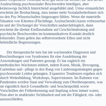
Ausleuchtung psychosozialer Beschwerden beteiligen, aber
keineswegs fachlich hinreichend ausgebildet sind. Umso erstaunlicher
erscheint die Beobachtung, dass immer mehr SozialarbeiterInnen sich
zu den Psy-Wissenschaften hingezogen fühlen. Wenn die materielle
Situation von Klienten (Flüchtlinge, Asylsuchende) kaum verbesserbar
ist und der Dschungel der Vorschriften undurchdringlich, dann
erscheint die direkte Einflussnahme auf Geschichtsdeutung und
psychische Beschwerden im kommunikativen Kontakt deutlich
lohnender. Dann gelten das selbstverordnete Ethos und nicht
behördliche Begrenzungen.
Der therapeutische turn hat mit wachsenden Diagnosen und
Beschreibungen von Syndromen für eine Ausdehnung der
Anwendungen und Patienten gesorgt. Er hat zugleich ein
methodisches Wachstum initiiert, indem Kunst, Musik, Bewegung,
Gartenbau und –pflege in den Rang von Linderungsstrategien gegen
psychosoziale Leiden gelangten. Expansive Tendenzen ergaben sich
durch Weiterbildung, Workshops, Supervisionen. Im Rahmen von
Pandemien werden Staat und Verwaltung zum Obertherapeuten, was
sie eigentlich durch Gesundheits- und Seuchenpolitik sowie
Vorschriften der Früherkennung und Impfung schon immer waren.
Nun aber in strahlender Sichtbarkeit und mit der Fähigkeit, ein- oder
auszuschließen.