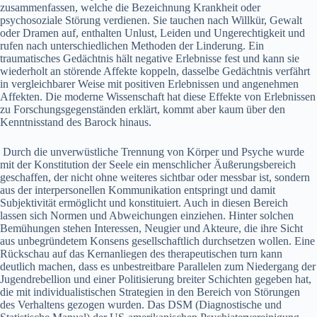
zusammenfassen, welche die Bezeichnung Krankheit oder
psychosoziale Störung verdienen. Sie tauchen nach Willkür, Gewalt
oder Dramen auf, enthalten Unlust, Leiden und Ungerechtigkeit und
rufen nach unterschiedlichen Methoden der Linderung. Ein
traumatisches Gedächtnis hält negative Erlebnisse fest und kann sie
wiederholt an störende Affekte koppeln, dasselbe Gedächtnis verfährt
in vergleichbarer Weise mit positiven Erlebnissen und angenehmen
Affekten. Die moderne Wissenschaft hat diese Effekte von Erlebnissen
zu Forschungsgegenständen erklärt, kommt aber kaum über den
Kenntnisstand des Barock hinaus.
Durch die unverwüstliche Trennung von Körper und Psyche wurde
mit der Konstitution der Seele ein menschlicher Äußerungsbereich
geschaffen, der nicht ohne weiteres sichtbar oder messbar ist, sondern
aus der interpersonellen Kommunikation entspringt und damit
Subjektivität ermöglicht und konstituiert. Auch in diesen Bereich
lassen sich Normen und Abweichungen einziehen. Hinter solchen
Bemühungen stehen Interessen, Neugier und Akteure, die ihre Sicht
aus unbegründetem Konsens gesellschaftlich durchsetzen wollen. Eine
Rückschau auf das Kernanliegen des therapeutischen turn kann
deutlich machen, dass es unbestreitbare Parallelen zum Niedergang der
Jugendrebellion und einer Politisierung breiter Schichten gegeben hat,
die mit individualistischen Strategien in den Bereich von Störungen
des Verhaltens gezogen wurden. Das DSM (Diagnostische und