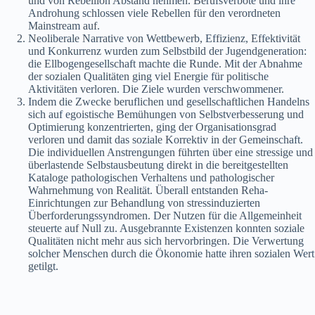
und von Rebellion Abstand nehmen. Berufsverbote und ihre
Androhung schlossen viele Rebellen für den verordneten
Mainstream auf.
Neoliberale Narrative von Wettbewerb, Effizienz, Effektivität
und Konkurrenz wurden zum Selbstbild der Jugendgeneration:
die Ellbogengesellschaft machte die Runde. Mit der Abnahme
der sozialen Qualitäten ging viel Energie für politische
Aktivitäten verloren. Die Ziele wurden verschwommener.
Indem die Zwecke beruflichen und gesellschaftlichen Handelns
sich auf egoistische Bemühungen von Selbstverbesserung und
Optimierung konzentrierten, ging der Organisationsgrad
verloren und damit das soziale Korrektiv in der Gemeinschaft.
Die individuellen Anstrengungen führten über eine stressige und
überlastende Selbstausbeutung direkt in die bereitgestellten
Kataloge pathologischen Verhaltens und pathologischer
Wahrnehmung von Realität. Überall entstanden Reha-
Einrichtungen zur Behandlung von stressinduzierten
Überforderungssyndromen. Der Nutzen für die Allgemeinheit
steuerte auf Null zu. Ausgebrannte Existenzen konnten soziale
Qualitäten nicht mehr aus sich hervorbringen. Die Verwertung
solcher Menschen durch die Ökonomie hatte ihren sozialen Wert
getilgt.