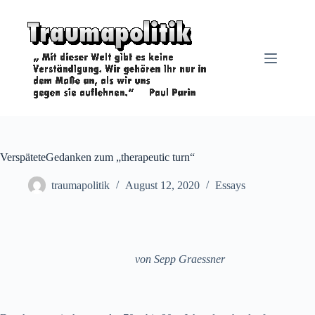
Zum
Inhalt
springen
VerspäteteGedanken zum „therapeutic turn“
traumapolitik
August 12, 2020
Essays
von Sepp Graessner