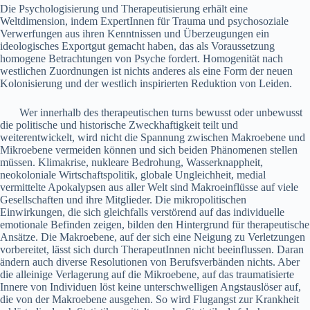
Die Psychologisierung und Therapeutisierung erhält eine
Weltdimension, indem ExpertInnen für Trauma und psychosoziale
Verwerfungen aus ihren Kenntnissen und Überzeugungen ein
ideologisches Exportgut gemacht haben, das als Voraussetzung
homogene Betrachtungen von Psyche fordert. Homogenität nach
westlichen Zuordnungen ist nichts anderes als eine Form der neuen
Kolonisierung und der westlich inspirierten Reduktion von Leiden.
Wer innerhalb des therapeutischen turns bewusst oder unbewusst
die politische und historische Zweckhaftigkeit teilt und
weiterentwickelt, wird nicht die Spannung zwischen Makroebene und
Mikroebene vermeiden können und sich beiden Phänomenen stellen
müssen. Klimakrise, nukleare Bedrohung, Wasserknappheit,
neokoloniale Wirtschaftspolitik, globale Ungleichheit, medial
vermittelte Apokalypsen aus aller Welt sind Makroeinflüsse auf viele
Gesellschaften und ihre Mitglieder. Die mikropolitischen
Einwirkungen, die sich gleichfalls verstörend auf das individuelle
emotionale Befinden zeigen, bilden den Hintergrund für therapeutische
Ansätze. Die Makroebene, auf der sich eine Neigung zu Verletzungen
vorbereitet, lässt sich durch TherapeutInnen nicht beeinflussen. Daran
ändern auch diverse Resolutionen von Berufsverbänden nichts. Aber
die alleinige Verlagerung auf die Mikroebene, auf das traumatisierte
Innere von Individuen löst keine unterschwelligen Angstauslöser auf,
die von der Makroebene ausgehen. So wird Flugangst zur Krankheit