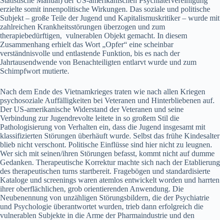
Statistische Manual) der US-amerikanischen Psychiatervereinigung
erzielte somit innenpolitische Wirkungen. Das soziale und politische
Subjekt – große Teile der Jugend und Kapitalismuskritiker – wurde mit
zahlreichen Krankheitsstörungen überzogen und zum
therapiebedürftigen, vulnerablen Objekt gemacht. In diesem
Zusammenhang erhielt das Wort „Opfer“ eine scheinbar
verständnisvolle und entlastende Funktion, bis es nach der
Jahrtausendwende von Benachteiligten entlarvt wurde und zum
Schimpfwort mutierte.
Nach dem Ende des Vietnamkrieges traten wie nach allen Kriegen
psychosoziale Auffälligkeiten bei Veteranen und Hinterbliebenen auf.
Der US-amerikanische Widerstand der Veteranen und seine
Verbindung zur Jugendrevolte leitete in so großem Stil die
Pathologisierung von Verhalten ein, dass die Jugend insgesamt mit
klassifizierten Störungen überhäuft wurde. Selbst das frühe Kindesalter
blieb nicht verschont. Politische Einflüsse sind hier nicht zu leugnen.
Wer sich mit seinen/ihren Störungen befasst, kommt nicht auf dumme
Gedanken. Therapeutische Korrektur machte sich nach der Etablierung
des therapeutischen turns startbereit. Fragebögen und standardisierte
Kataloge und screenings waren atemlos entwickelt worden und harrten
ihrer oberflächlichen, grob orientierenden Anwendung. Die
Neubenennung von unzähligen Störungsbildern, die der Psychiatrie
und Psychologie überantwortet wurden, trieb dann erfolgreich die
vulnerablen Subjekte in die Arme der Pharmaindustrie und den