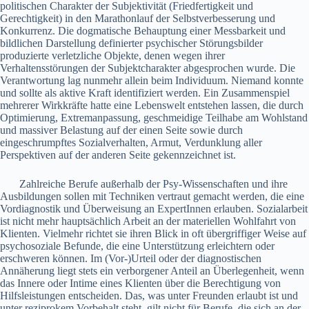
politischen Charakter der Subjektivität (Friedfertigkeit und
Gerechtigkeit) in den Marathonlauf der Selbstverbesserung und
Konkurrenz. Die dogmatische Behauptung einer Messbarkeit und
bildlichen Darstellung definierter psychischer Störungsbilder
produzierte verletzliche Objekte, denen wegen ihrer
Verhaltensstörungen der Subjektcharakter abgesprochen wurde. Die
Verantwortung lag nunmehr allein beim Individuum. Niemand konnte
und sollte als aktive Kraft identifiziert werden. Ein Zusammenspiel
mehrerer Wirkkräfte hatte eine Lebenswelt entstehen lassen, die durch
Optimierung, Extremanpassung, geschmeidige Teilhabe am Wohlstand
und massiver Belastung auf der einen Seite sowie durch
eingeschrumpftes Sozialverhalten, Armut, Verdunklung aller
Perspektiven auf der anderen Seite gekennzeichnet ist.
Zahlreiche Berufe außerhalb der Psy-Wissenschaften und ihre
Ausbildungen sollen mit Techniken vertraut gemacht werden, die eine
Vordiagnostik und Überweisung an ExpertInnen erlauben. Sozialarbeit
ist nicht mehr hauptsächlich Arbeit an der materiellen Wohlfahrt von
Klienten. Vielmehr richtet sie ihren Blick in oft übergriffiger Weise auf
psychosoziale Befunde, die eine Unterstützung erleichtern oder
erschweren können. Im (Vor-)Urteil oder der diagnostischen
Annäherung liegt stets ein verborgener Anteil an Überlegenheit, wenn
das Innere oder Intime eines Klienten über die Berechtigung von
Hilfsleistungen entscheiden. Das, was unter Freunden erlaubt ist und
unter reziprokem Vorbehalt steht, gilt nicht für Berufe, die sich an der