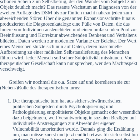
schönen Schein zum Selbstbetrug, der den Wandel vom Subjekt zum
Objekt deutlich macht? Das rasante Wachstum an Diagnosen von der
zweiten Auflage des DSM bis zur fünften macht nahezu jeden zum
abweichenden Störer. Über die genannten Expansionsschritte hinaus
produzierten die Diagnosenkataloge eine Fülle von Daten, die das
Innere von Individuen ausleuchteten und einen umfassenden Pool zur
Beeinflussung und Korrektur abweichenden Denkens und Verhaltens
bildeten. Daten werden zur modernen Variante der Beichte. Der Wert
eines Menschen stützte sich nun auf Daten, deren maschinelle
Aufbereitung zu einer radikalen Selbstauslieferung des Menschen
führen wird. Jeder Mensch soll seiner Subjektivität misstrauen. Von
therapeutischer Gesellschaft kann nur sprechen, wer den Machtaspekt
verschweigt.
Greifen wir nochmal die o.a. Sätze auf und korrelieren sie zur
(Neben-)Rolle des therapeutischen turns:
Der therapeutische turn hat aus sicher schwärmerischen
politischen Subjekten durch Psychologisierung und
Pathologisierung entpolitisierte Objekte gemacht oder wesentlich
dazu beigetragen, weil Verantwortung in sozialen Bezügen auf
individuelle Anstrengungen zur Abwehr der eigenen
Vulnerabilität umorientiert wurde. Damals ging die Erzählung
um, man müsse zuerst und jetzt endlich etwas für sich selbst tun