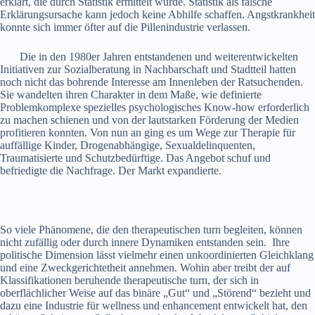
erklärt, die durch Statistik ermittelt wurde. Statistik als falsche
Erklärungsursache kann jedoch keine Abhilfe schaffen. Angstkrankheit
konnte sich immer öfter auf die Pillenindustrie verlassen.
Die in den 1980er Jahren entstandenen und weiterentwickelten
Initiativen zur Sozialberatung in Nachbarschaft und Stadtteil hatten
noch nicht das bohrende Interesse am Innenleben der Ratsuchenden.
Sie wandelten ihren Charakter in dem Maße, wie definierte
Problemkomplexe spezielles psychologisches Know-how erforderlich
zu machen schienen und von der lautstarken Förderung der Medien
profitieren konnten. Von nun an ging es um Wege zur Therapie für
auffällige Kinder, Drogenabhängige, Sexualdelinquenten,
Traumatisierte und Schutzbedürftige. Das Angebot schuf und
befriedigte die Nachfrage. Der Markt expandierte.
So viele Phänomene, die den therapeutischen turn begleiten, können
nicht zufällig oder durch innere Dynamiken entstanden sein. Ihre
politische Dimension lässt vielmehr einen unkoordinierten Gleichklang
und eine Zweckgerichtetheit annehmen. Wohin aber treibt der auf
Klassifikationen beruhende therapeutische turn, der sich in
oberflächlicher Weise auf das binäre „Gut“ und „Störend“ bezieht und
dazu eine Industrie für wellness und enhancement entwickelt hat, den