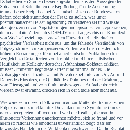
Es hätte beiden Studien besser angestanden, aus den Aussagen der
Soldaten und Soldatinnen die Begründung für die Ausdehnung
traumatischer Ereignisse bei Auslandseinsätzen der Bundeswehr zu
liefern oder sich zumindest der Frage zu stellen, was unter
posttraumatischer Belastungsstörung zu verstehen sei und wie sie
abzugrenzen sei von Angststörungen und episodischen Depressionen,
denn das platte Zitieren des DSM-IV reicht angesichts der Komplexität
von Wechselbeziehungen zwischen Umwelt und individueller
psychischer Verfasstheit nicht aus, um das fehlende Verständnis von
Folgesyndromen zu kompensieren. Zudem wird man die deutlich
höheren Erkrankungsziffern bei amerikanischen SoldatInnen im
Vergleich zu Erstauftreten von Krankheit und ihrer statistischen
Häufigkeit im Kollektiv deutscher Afghanistan-Soldaten erklären
müssen. Immerhin liegt diese Ziffer rund fünfmal höher. Die
Abhängigkeit der Inzidenz- und Prävalenzbefunde von Ort, Art und
Dauer des Einsatzes, die Qualität des Trainings und der Erfahrung,
vom Dienstgrad und vom funktionsbezogenen Aufgabenbereich
werden zwar erwähnt, drücken sich in der Studie aber nicht aus.
Wie wäre es in diesem Fall, wenn man zur Mutter der traumatischen
Folgezustände zurückkehrte? Die andauernden Symptome (kürzer
oder länger) treten auf, wenn und weil die Realität, die man in
illusionärer Verkennung anerkennen möchte, sich so fremd und vor
allem so rational wie emotional unverständlich zeigt, dass ein
bewusstes Handeln in der Wirklichkeit erschwert ist. Da die Realität