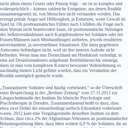
nicht allein einem Gesetz oder Prinzip folgt – sie ist so komplex und
widersprüchlich – können zahlreiche Ereignisse, aus denen Realität
zusammengesetzt ist, von Menschen nicht verstanden werden. Das
erzeugt primär Angst und Hilflosigkeit, ja Entsetzen, wenn Gewalt im
Spiel ist. Ob posttraumatisches Fühlen nach Unfällen die Frage nach
dem Warum nicht beantworten kann, ob posttraumatische Störungen
des Selbstverständnisses nach Kampfeinsätzen bei Soldaten oder bei
Frauen/Männern nach Misshandlungen auftreten, jeweils resultieren
unverstandene, ja unverstehbare Situationen. Die dann gegebenen
Antworten befriedigen nicht, weil sie den inneren Aufruhr nicht
befrieden. Wenn man nun Deutschland am Hindukush verteidigt, in
eine auf Desinformationen aufgebaute Befehlshierarchie einsteigt,
dann ist man vom komplexen Kontext bewusster Wahrnehmung so
nachhaltig hinters Licht geführt worden, dass ein Verständnis der
Realität unmöglich gemacht wurde.
„Traumatisierte Soldaten sind häufig vorbelastet,“ so die Überschrift
einer Besprechung in der „Berliner Zeitung“ vom 27.11.2013 zur
Längsschnittstudie des Instituts für klinische Psychologie und
Psychotherapie in Dresden. Zusammenfassend heißt es dazu, dass
etwa zwei Drittel der einsatzbedingt seelisch Erkrankten vorbelastet
waren. 2012 kam eine Vorgängerstudie desselben Instituts zu dem
Schluss, dass circa 2% der Afghanistan-Veteranen an posttraumatischer
Belastungsstörung litten, dazu litten weitere 6,9 % der Soldaten, die an