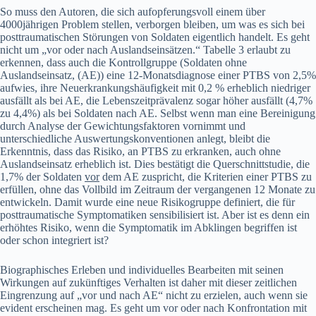
So muss den Autoren, die sich aufopferungsvoll einem über
4000jährigen Problem stellen, verborgen bleiben, um was es sich bei
posttraumatischen Störungen von Soldaten eigentlich handelt. Es geht
nicht um „vor oder nach Auslandseinsätzen.“ Tabelle 3 erlaubt zu
erkennen, dass auch die Kontrollgruppe (Soldaten ohne
Auslandseinsatz, (AE)) eine 12-Monatsdiagnose einer PTBS von 2,5%
aufwies, ihre Neuerkrankungshäufigkeit mit 0,2 % erheblich niedriger
ausfällt als bei AE, die Lebenszeitprävalenz sogar höher ausfällt (4,7%
zu 4,4%) als bei Soldaten nach AE. Selbst wenn man eine Bereinigung
durch Analyse der Gewichtungsfaktoren vornimmt und
unterschiedliche Auswertungskonventionen anlegt, bleibt die
Erkenntnis, dass das Risiko, an PTBS zu erkranken, auch ohne
Auslandseinsatz erheblich ist. Dies bestätigt die Querschnittstudie, die
1,7% der Soldaten
vor
dem AE zuspricht, die Kriterien einer PTBS zu
erfüllen, ohne das Vollbild im Zeitraum der vergangenen 12 Monate zu
entwickeln. Damit wurde eine neue Risikogruppe definiert, die für
posttraumatische Symptomatiken sensibilisiert ist. Aber ist es denn ein
erhöhtes Risiko, wenn die Symptomatik im Abklingen begriffen ist
oder schon integriert ist?
Biographisches Erleben und individuelles Bearbeiten mit seinen
Wirkungen auf zukünftiges Verhalten ist daher mit dieser zeitlichen
Eingrenzung auf „vor und nach AE“ nicht zu erzielen, auch wenn sie
evident erscheinen mag. Es geht um vor oder nach Konfrontation mit