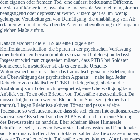
dem eigenen oder fremden Tod, eine äußerst bedeutsame Differenz,
die sich auf körperliche, psychische und soziale Wahrnehmungsformen
beängstigend oder depressiv auswirkt. Zudem geht es um wenig
gelungene Verarbeitungen von Demütigung, die unabhängig von AE
erfahren wird und in etwa bei der Allgemeinbevölkerung in Europa im
gleichen Maße auftritt.
Danach erscheint die PTBS als eine Folge einer
Konfrontationssituation, die Spuren in der psychischen Verfassung
einer betroffenen Person (und ihres sozialen Umfeldes) hinterlässt.
Insgesamt wird man zugestehen müssen, dass PTBS bei Soldaten
komplexer, ja mysteriöser ist, als es der platte Ursache-
Wirkungsmechanismus – hier das traumatisch genannte Erleben, dort
die Überwältigung des psychischen Apparats – nahe legt. Jeder
Betrachter von soldatischer PTBS hat sich gefragt, ob denn die
Ausbildung zum Töten nicht geeignet ist, eine Überwältigung beim
Anblick von Toten oder Erleben von Todesnähe auszuschließen. Da
müssen folglich noch weitere Elemente im Spiel sein (elements of
trauma). Liegen Erlebnisse aktiven Tötens und passiv erlebte
Todesnähe so weit auseinander, dass sie sich einem Integrationsprozess
widersetzen? Es scheint sich bei PTBS wohl nicht um eine Störung
des Bewusstseins zu handeln. Eher scheinen ältere Hirnareale
betroffen zu sein, in denen Bewusstes, Unbewusstes und Emotionales
sich koordinativ treffen. Denn Soldaten sollten das Bewusstsein haben,
dass sie Tote sehen oder in Todesnähe geraten können. Aber bewusstes