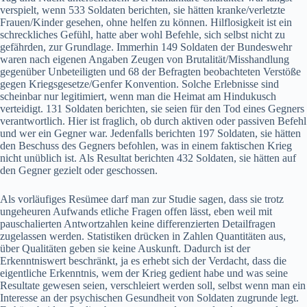
verspielt, wenn 533 Soldaten berichten, sie hätten kranke/verletzte
Frauen/Kinder gesehen, ohne helfen zu können. Hilflosigkeit ist ein
schreckliches Gefühl, hatte aber wohl Befehle, sich selbst nicht zu
gefährden, zur Grundlage. Immerhin 149 Soldaten der Bundeswehr
waren nach eigenen Angaben Zeugen von Brutalität/Misshandlung
gegenüber Unbeteiligten und 68 der Befragten beobachteten Verstöße
gegen Kriegsgesetze/Genfer Konvention. Solche Erlebnisse sind
scheinbar nur legitimiert, wenn man die Heimat am Hindukusch
verteidigt. 131 Soldaten berichten, sie seien für den Tod eines Gegners
verantwortlich. Hier ist fraglich, ob durch aktiven oder passiven Befehl
und wer ein Gegner war. Jedenfalls berichten 197 Soldaten, sie hätten
den Beschuss des Gegners befohlen, was in einem faktischen Krieg
nicht unüblich ist. Als Resultat berichten 432 Soldaten, sie hätten auf
den Gegner gezielt oder geschossen.
Als vorläufiges Resümee darf man zur Studie sagen, dass sie trotz
ungeheuren Aufwands etliche Fragen offen lässt, eben weil mit
pauschalierten Antwortzahlen keine differenzierten Detailfragen
zugelassen werden. Statistiken drücken in Zahlen Quantitäten aus,
über Qualitäten geben sie keine Auskunft. Dadurch ist der
Erkenntniswert beschränkt, ja es erhebt sich der Verdacht, dass die
eigentliche Erkenntnis, wem der Krieg gedient habe und was seine
Resultate gewesen seien, verschleiert werden soll, selbst wenn man ein
Interesse an der psychischen Gesundheit von Soldaten zugrunde legt.