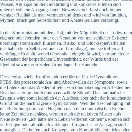
Wissen, Antizipation der Gefährdung und konkretes Erleben sind
unterschiedliche Ausgangslagen. Bewusstsein erfasst doch immer
weniger Realität als man vermutet und denkt und wird von Intuition,
Mythen, brüchigen Selbstbildern und Abenteuerlaune verdrängt.
In der Konfrontation mit dem Tod, mit der Möglichkeit des Todes, dem
eigenen oder fremden, oder der Negation von menschlicher Existenz
überhaupt streiten sich Illusionen, Risiko- und Glücksspielverhalten
(sie haben kein Selbstvertrauen zur Grundlage), und sie treffen auf
verdrängte Realität, wobei Gewissheit eingebüßt wird, vermutlich die
Gewissheit der körperlichen Unversehrtheit, der Würde und der
Identität sowie der sozialen Grundlagen für Handeln.
Diese existenzielle Konfrontation erklärt m. E. die Dynamik von
PTBS, das prozessorale An- und Abschwellen der Symptome, sowie
die Latenz und das Wiederauftreten von traumabedingten Affekten bei
Reaktualisierung durch traumaassoziierte Stimuli. Das traumatische
Ereignis wäre somit lediglich der Auslöser, aber nicht der hinreichende
Grund für die nachfolgende Symptomatik. Weil die Beschäftigung mit
der Bedrohung durch die Negation nach dem traumatischen Erlebnis
lange Zeit nicht nachlässt, werden auch die reaktiven Muster aufs
Neue aktiviert („ich hätte mein Leben verlieren können“), können sich
verfestigen oder allmählich abklingen. Prognostische Aussagen sind
unmöglich. Da helfen auch Konzepte von Komorbiditäten nichts oder