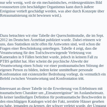
nur sehr wenig, weil sie ein mechanistisches, evidenzgestütztes Bild
voraussetzen (ein beschädigter Organismus kann durch äußere
Ereignisse vertieft geschädigt werden, was aber durch Konzepte über
Retraumatisierung nicht bewiesen wird.).
Dazu betrachten wir eine Tabelle der Querschnittsstudie, die im Sept.
2012 im Deutschen Ärzteblatt publiziert wurde. Dabei erinnern wir
uns, dass Statistiken nicht offen für Antworten sind, weil schon die
Fragen einer Beschränkung unterliegen. Tabelle 4 zeigt, dass die
Verantwortung für den Tod/schwerwiegende Verletzung von
Kameraden in 9 Fällen berichtet wurde, jedoch in keinem Fall zu
PTBS geführt hat. Hier scheint die psychische Abwehr der
Verantwortung einen Schutz vor einer posttraumatischen Störung der
eigenen Person zu bilden, indem keine unmittelbare personale
Konfrontation mit existenzieller Bedrohung vorliegt, da vermutlich ein
Befehl zwischen Verantwortung und Konfrontation tritt.
Interessant an dieser Tabelle ist die Erweiterung von Erlebnissen mit
traumatischem Charakter um „Einsatzereignisse“ im Auslandseinsatz.
In keiner landläufigen Definition für posttraumatische Beschwerden in
den einschlägigen Katalogen wird der Fakt, zerstörte Häuser gesehen
zu habe, jemanden zu
kennen
, der schwer verletzt wurde, der Umgang