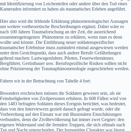
mit Identifizierung von Leichenteilen oder andere über den Tod eines
Kameraden informiert zu haben als traumatisches Erleben angeführt.
Hier also wird die fehlende Erklärung phänomenologischer Aussagen
um weitere vortheoretische Beschreibungen ergänzt. Dabei wäre es
nach 100 Jahren Traumaforschung an der Zeit, die ausreichend
zusammengetragenen Phänomene zu erklären, wenn man es denn
wollte und könnte. Die Einführung neuer soldatenspezifischer
traumatischer Erlebnisse muss zumindest einmal ausgewiesen werden
unter dem Gesichtspunkt, dass auch andere Berufe Gefährdungen
geltend machen: Lastwagenfahrer, Piloten, Feuerwehrmänner,
Bergführer, Gerüstbauer usw. Berufsspezifische Risiken sollten nicht
ohne Präzisierung der Traumaphänomenologie zugeschrieben werden.
Fahren wir in der Betrachtung von Tabelle 4 fort:
Besonders erschrocken müssen die Soldaten gewesen sein, als sie
Feindseligkeiten von Zivilpersonen erfuhren. In 608 Fällen wird von
den 1483 befragten Soldaten dieses Ereignis berichtet, was bedeutet,
dass von den Interviewern gezielt danach gefragt wurde, oder die
Vorbereitung auf den Einsatz war mit illusionären Einschätzungen
verbunden, denn die Zivilbevölkerung hat immer zwei Gegner: den
eigenen Widerstand und die fremden Truppen, die sich oftmals nach
Tag und Nacht unterscheiden. Der humanitäre Charakter war längst