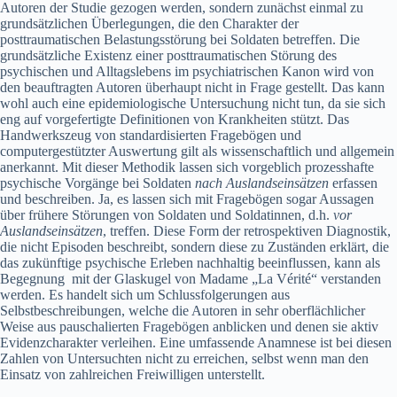
Autoren der Studie gezogen werden, sondern zunächst einmal zu
grundsätzlichen Überlegungen, die den Charakter der
posttraumatischen Belastungsstörung bei Soldaten betreffen. Die
grundsätzliche Existenz einer posttraumatischen Störung des
psychischen und Alltagslebens im psychiatrischen Kanon wird von
den beauftragten Autoren überhaupt nicht in Frage gestellt. Das kann
wohl auch eine epidemiologische Untersuchung nicht tun, da sie sich
eng auf vorgefertigte Definitionen von Krankheiten stützt. Das
Handwerkszeug von standardisierten Fragebögen und
computergestützter Auswertung gilt als wissenschaftlich und allgemein
anerkannt. Mit dieser Methodik lassen sich vorgeblich prozesshafte
psychische Vorgänge bei Soldaten
nach
Auslandseinsätzen
erfassen
und beschreiben. Ja, es lassen sich mit Fragebögen sogar Aussagen
über frühere Störungen von Soldaten und Soldatinnen, d.h.
vor
Auslandseinsätzen
, treffen. Diese Form der retrospektiven Diagnostik,
die nicht Episoden beschreibt, sondern diese zu Zuständen erklärt, die
das zukünftige psychische Erleben nachhaltig beeinflussen, kann als
Begegnung mit der Glaskugel von Madame „La Vérité“ verstanden
werden. Es handelt sich um Schlussfolgerungen aus
Selbstbeschreibungen, welche die Autoren in sehr oberflächlicher
Weise aus pauschalierten Fragebögen anblicken und denen sie aktiv
Evidenzcharakter verleihen. Eine umfassende Anamnese ist bei diesen
Zahlen von Untersuchten nicht zu erreichen, selbst wenn man den
Einsatz von zahlreichen Freiwilligen unterstellt.