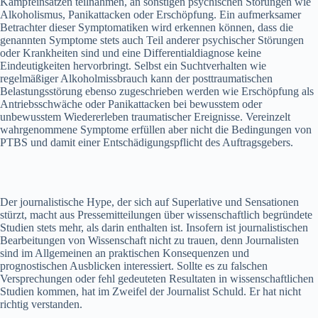
Kampfeinsätzen teilnahmen, an sonstigen psychischen Störungen wie
Alkoholismus, Panikattacken oder Erschöpfung. Ein aufmerksamer
Betrachter dieser Symptomatiken wird erkennen können, dass die
genannten Symptome stets auch Teil anderer psychischer Störungen
oder Krankheiten sind und eine Differentialdiagnose keine
Eindeutigkeiten hervorbringt. Selbst ein Suchtverhalten wie
regelmäßiger Alkoholmissbrauch kann der posttraumatischen
Belastungsstörung ebenso zugeschrieben werden wie Erschöpfung als
Antriebsschwäche oder Panikattacken bei bewusstem oder
unbewusstem Wiedererleben traumatischer Ereignisse. Vereinzelt
wahrgenommene Symptome erfüllen aber nicht die Bedingungen von
PTBS und damit einer Entschädigungspflicht des Auftragsgebers.
Der journalistische Hype, der sich auf Superlative und Sensationen
stürzt, macht aus Pressemitteilungen über wissenschaftlich begründete
Studien stets mehr, als darin enthalten ist. Insofern ist journalistischen
Bearbeitungen von Wissenschaft nicht zu trauen, denn Journalisten
sind im Allgemeinen an praktischen Konsequenzen und
prognostischen Ausblicken interessiert. Sollte es zu falschen
Versprechungen oder fehl gedeuteten Resultaten in wissenschaftlichen
Studien kommen, hat im Zweifel der Journalist Schuld. Er hat nicht
richtig verstanden.