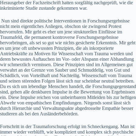
Herausgeber der Fachzeitschrift hatten sorgfältig nachgeprüft, wie die
inkriminierte Studie zustande gekommen war.
Nun sind direkte politische Interventionen in Forschungsergebnisse
nicht mein eigentliches Anliegen, obschon sie zwingend Protest
hervorrufen. Mir geht es eher um jene strukturellen Einflüsse im
Traumafeld, die permanent kontroverse Forschungsergebnisse
hervorbringen, als sei so gut wie nichts gesicherte Erkenntnis. Mir geht
es um jene oft unbewussten Prinzipien, die als inkorporierte
Antriebskräfte zu Motiven für Wissenschaft vom Trauma werden und
deren bewusstes Auftauchen im Vor- oder Abspann einer Abhandlung
wir schmerzlich vermissen. Diese Prinzipien sind im Allgemeinen gut
verwahrt an der Grenze von Sauber und Schmuddelig, von Gut und
Schädlich, von Vorteilhaft und Nachteilig. Wissenschaft vom Trauma
und seinen störenden Folgen lässt sich nur scheinbar neutral betreiben.
Da es sich um lebendige Menschen handelt, die Forschungsgegenstand
sind, gehen alle denkbaren Impulse in die Bewertung von Ergebnissen
ein. Diese Impulse reichen von unbeirrbarem Mitleiden bis zur heftigen
Abwehr von empathischen Empfindungen. Nirgends sonst lässt sich
durch Hierarchie und Verwaltungsakte abgedrosselte Empathie besser
studieren als bei den Ausländerbehörden.
Fortschritt in der Traumaforschung erfolgt im Schneckengang. Man ist
immer wieder verblüfft, wie kompliziert und komplex sich psychische