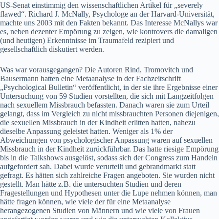
US-Senat einstimmig den wissenschaftlichen Artikel für „severely
flawed“. Richard J. McNally, Psychologe an der Harvard-Universität,
machte uns 2003 mit den Fakten bekannt. Das Interesse McNallys war
es, neben dezenter Empörung zu zeigen, wie kontrovers die damaligen
(und heutigen) Erkenntnisse im Traumafeld rezipiert und
gesellschaftlich diskutiert werden.
Was war vorausgegangen? Die Autoren Rind, Tromovitch und
Bausermann hatten eine Metaanalyse in der Fachzeitschrift
„Psychological Bulletin“ veröffentlicht, in der sie ihre Ergebnisse einer
Untersuchung von 59 Studien vorstellten, die sich mit Langzeitfolgen
nach sexuellem Missbrauch befassten. Danach waren sie zum Urteil
gelangt, dass im Vergleich zu nicht missbrauchten Personen diejenigen,
die sexuellen Missbrauch in der Kindheit erlitten hatten, nahezu
dieselbe Anpassung geleistet hatten. Weniger als 1% der
Abweichungen von psychologischer Anpassung waren auf sexuellen
Missbrauch in der Kindheit zurückführbar. Das hatte riesige Empörung
bis in die Talkshows ausgelöst, sodass sich der Congress zum Handeln
aufgefordert sah. Dabei wurde verurteilt und gebrandmarkt statt
gefragt. Es hätten sich zahlreiche Fragen angeboten. Sie wurden nicht
gestellt. Man hätte z.B. die untersuchten Studien und deren
Fragestellungen und Hypothesen unter die Lupe nehmen können, man
hätte fragen können, wie viele der für eine Metaanalyse
herangezogenen Studien von Männern und wie viele von Frauen