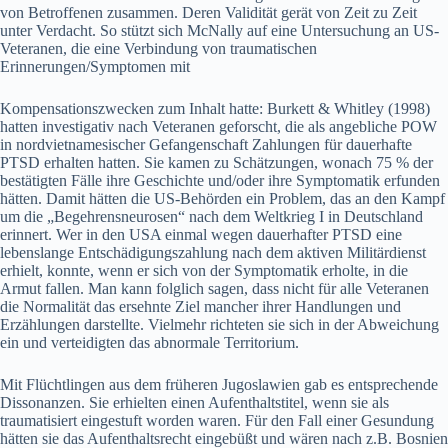
von Betroffenen zusammen. Deren Validität gerät von Zeit zu Zeit
unter Verdacht. So stützt sich McNally auf eine Untersuchung an US-
Veteranen, die eine Verbindung von traumatischen
Erinnerungen/Symptomen mit
Kompensationszwecken zum Inhalt hatte: Burkett & Whitley (1998)
hatten investigativ nach Veteranen geforscht, die als angebliche POW
in nordvietnamesischer Gefangenschaft Zahlungen für dauerhafte
PTSD erhalten hatten. Sie kamen zu Schätzungen, wonach 75 % der
bestätigten Fälle ihre Geschichte und/oder ihre Symptomatik erfunden
hätten. Damit hätten die US-Behörden ein Problem, das an den Kampf
um die „Begehrensneurosen“ nach dem Weltkrieg I in Deutschland
erinnert. Wer in den USA einmal wegen dauerhafter PTSD eine
lebenslange Entschädigungszahlung nach dem aktiven Militärdienst
erhielt, konnte, wenn er sich von der Symptomatik erholte, in die
Armut fallen. Man kann folglich sagen, dass nicht für alle Veteranen
die Normalität das ersehnte Ziel mancher ihrer Handlungen und
Erzählungen darstellte. Vielmehr richteten sie sich in der Abweichung
ein und verteidigten das abnormale Territorium.
Mit Flüchtlingen aus dem früheren Jugoslawien gab es entsprechende
Dissonanzen. Sie erhielten einen Aufenthaltstitel, wenn sie als
traumatisiert eingestuft worden waren. Für den Fall einer Gesundung
hätten sie das Aufenthaltsrecht eingebüßt und wären nach z.B. Bosnien