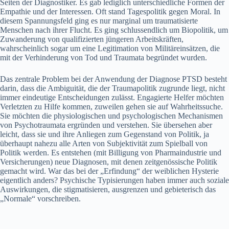
Seiten der Diagnostiker. Es gab lediglich unterschiedliche Formen der
Empathie und der Interessen. Oft stand Tagespolitik gegen Moral. In
diesem Spannungsfeld ging es nur marginal um traumatisierte
Menschen nach ihrer Flucht. Es ging schlussendlich um Biopolitik, um
Zuwanderung von qualifizierten jüngeren Arbeitskräften,
wahrscheinlich sogar um eine Legitimation von Militäreinsätzen, die
mit der Verhinderung von Tod und Traumata begründet wurden.
Das zentrale Problem bei der Anwendung der Diagnose PTSD besteht
darin, dass die Ambiguität, die der Traumapolitik zugrunde liegt, nicht
immer eindeutige Entscheidungen zulässt. Engagierte Helfer möchten
Verletzten zu Hilfe kommen, zuweilen gehen sie auf Wahrheitssuche.
Sie möchten die physiologischen und psychologischen Mechanismen
von Psychotraumata ergründen und verstehen. Sie übersehen aber
leicht, dass sie und ihre Anliegen zum Gegenstand von Politik, ja
überhaupt nahezu alle Arten von Subjektivität zum Spielball von
Politik werden. Es entstehen (mit Billigung von Pharmaindustrie und
Versicherungen) neue Diagnosen, mit denen zeitgenössische Politik
gemacht wird. War das bei der „Erfindung“ der weiblichen Hysterie
eigentlich anders? Psychische Typisierungen haben immer auch soziale
Auswirkungen, die stigmatisieren, ausgrenzen und gebieterisch das
„Normale“ vorschreiben.