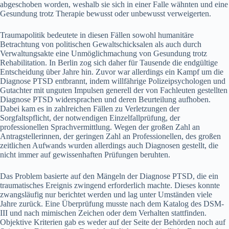
abgeschoben worden, weshalb sie sich in einer Falle wähnten und eine
Gesundung trotz Therapie bewusst oder unbewusst verweigerten.
Traumapolitik bedeutete in diesen Fällen sowohl humanitäre
Betrachtung von politischen Gewaltschicksalen als auch durch
Verwaltungsakte eine Unmöglichmachung von Gesundung trotz
Rehabilitation. In Berlin zog sich daher für Tausende die endgültige
Entscheidung über Jahre hin. Zuvor war allerdings ein Kampf um die
Diagnose PTSD entbrannt, indem willfährige Polizeipsychologen und
Gutachter mit unguten Impulsen generell der von Fachleuten gestellten
Diagnose PTSD widersprachen und deren Beurteilung aufhoben.
Dabei kam es in zahlreichen Fällen zu Verletzungen der
Sorgfaltspflicht, der notwendigen Einzelfallprüfung, der
professionellen Sprachvermittlung. Wegen der großen Zahl an
Antragstellerinnen, der geringen Zahl an Professionellen, des großen
zeitlichen Aufwands wurden allerdings auch Diagnosen gestellt, die
nicht immer auf gewissenhaften Prüfungen beruhten.
Das Problem basierte auf den Mängeln der Diagnose PTSD, die ein
traumatisches Ereignis zwingend erforderlich machte. Dieses konnte
zwangsläufig nur berichtet werden und lag unter Umständen viele
Jahre zurück. Eine Überprüfung musste nach dem Katalog des DSM-
III und nach mimischen Zeichen oder dem Verhalten stattfinden.
Objektive Kriterien gab es weder auf der Seite der Behörden noch auf