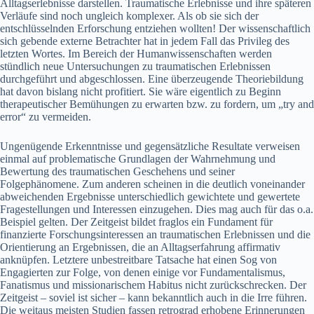
Alltagserlebnisse darstellen. Traumatische Erlebnisse und ihre späteren
Verläufe sind noch ungleich komplexer. Als ob sie sich der
entschlüsselnden Erforschung entziehen wollten! Der wissenschaftlich
sich gebende externe Betrachter hat in jedem Fall das Privileg des
letzten Wortes. Im Bereich der Humanwissenschaften werden
stündlich neue Untersuchungen zu traumatischen Erlebnissen
durchgeführt und abgeschlossen. Eine überzeugende Theoriebildung
hat davon bislang nicht profitiert. Sie wäre eigentlich zu Beginn
therapeutischer Bemühungen zu erwarten bzw. zu fordern, um „try and
error“ zu vermeiden.
Ungenügende Erkenntnisse und gegensätzliche Resultate verweisen
einmal auf problematische Grundlagen der Wahrnehmung und
Bewertung des traumatischen Geschehens und seiner
Folgephänomene. Zum anderen scheinen in die deutlich voneinander
abweichenden Ergebnisse unterschiedlich gewichtete und gewertete
Fragestellungen und Interessen einzugehen. Dies mag auch für das o.a.
Beispiel gelten. Der Zeitgeist bildet fraglos ein Fundament für
finanzierte Forschungsinteressen an traumatischen Erlebnissen und die
Orientierung an Ergebnissen, die an Alltagserfahrung affirmativ
anknüpfen. Letztere unbestreitbare Tatsache hat einen Sog von
Engagierten zur Folge, von denen einige vor Fundamentalismus,
Fanatismus und missionarischem Habitus nicht zurückschrecken. Der
Zeitgeist – soviel ist sicher – kann bekanntlich auch in die Irre führen.
Die weitaus meisten Studien fassen retrograd erhobene Erinnerungen