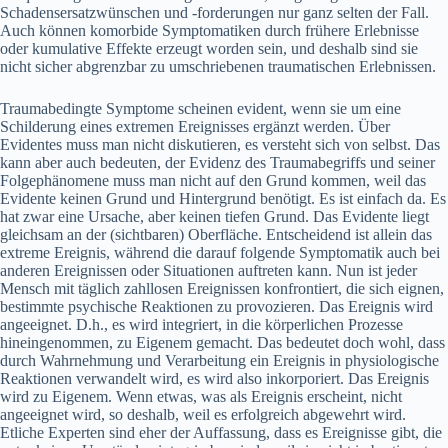
Schadensersatzwünschen und -forderungen nur ganz selten der Fall.
Auch können komorbide Symptomatiken durch frühere Erlebnisse
oder kumulative Effekte erzeugt worden sein, und deshalb sind sie
nicht sicher abgrenzbar zu umschriebenen traumatischen Erlebnissen.
Traumabedingte Symptome scheinen evident, wenn sie um eine
Schilderung eines extremen Ereignisses ergänzt werden. Über
Evidentes muss man nicht diskutieren, es versteht sich von selbst. Das
kann aber auch bedeuten, der Evidenz des Traumabegriffs und seiner
Folgephänomene muss man nicht auf den Grund kommen, weil das
Evidente keinen Grund und Hintergrund benötigt. Es ist einfach da. Es
hat zwar eine Ursache, aber keinen tiefen Grund. Das Evidente liegt
gleichsam an der (sichtbaren) Oberfläche. Entscheidend ist allein das
extreme Ereignis, während die darauf folgende Symptomatik auch bei
anderen Ereignissen oder Situationen auftreten kann. Nun ist jeder
Mensch mit täglich zahllosen Ereignissen konfrontiert, die sich eignen,
bestimmte psychische Reaktionen zu provozieren. Das Ereignis wird
angeeignet. D.h., es wird integriert, in die körperlichen Prozesse
hineingenommen, zu Eigenem gemacht. Das bedeutet doch wohl, dass
durch Wahrnehmung und Verarbeitung ein Ereignis in physiologische
Reaktionen verwandelt wird, es wird also inkorporiert. Das Ereignis
wird zu Eigenem. Wenn etwas, was als Ereignis erscheint, nicht
angeeignet wird, so deshalb, weil es erfolgreich abgewehrt wird.
Etliche Experten sind eher der Auffassung, dass es Ereignisse gibt, die