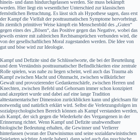
hinein- und dann hindurchgelassen werden. Sie muss bekämpft
werden. Hier liegt ein wesentlicher Unterschied zur klassischen
fernöstlichen Betrachtung. Es lässt sich als Hypothese sagen, dass erst
der Kampf die Vielfalt der posttraumatischen Symptome hervorbringt.
In ziemlich primitiver Weise kämpft ein Menschenbild des „Guten“
gegen eines des „Bösen“, das Positive gegen das Negative, wobei das
jeweils erstere mit zahlreichen Rechtsansprüchen verbunden wird, die
von der gesellschaftlichen Moral zugestanden werden. Die Idee von
gut und böse wird zur Ideologie.
Kampf und Defizite sind die Schlüsselworte, die bei der Beurteilung
und dem Verständnis posttraumatischer Befindlichkeiten eine zentrale
Rolle spielen, was nahe zu liegen scheint, weil auch das Trauma als
Kampf zwischen Macht und Ohnmacht, zwischen willkürlicher
Gewalt und provozierender Gedankenschärfe, zwischen Herren und
Knechten, zwischen Befehl und Gehorsam immer schon konzipiert
und akzeptiert wurde und dabei auf eine lange Tradition
alttestamentarischer Dimension zurückblicken kann und gleichsam für
notwendig und natürlich erklärt wird. Selbst die Verletzungsfolgen im
sozialpsychologischen Bereich können als Kampf verstanden werden,
als Kampf, der sich gegen die Wiederkehr des Vergangenen in der
Erinnerung richtet. Wenn Kampf und Defizite unabwendbare
biologische Bedeutung erhalten, die Gewinner und Verlierer
hinterlassen (woran der Darwinismus und seine sozialdarwinistischen
Spielarten wichtige Anteile haben), dann wird auch das psychische