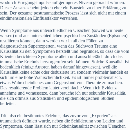
wodurch Erregungsimpulse auf geringeres Niveau gebracht würden.
Dieser Ansatz scheint jedoch eher ein Baustein zu einer Erklärung zu
sein. Der gesamte posttraumatische Prozess lässt sich nicht mit einem
eindimensionalen Einflussfaktor verstehen.
Wenn Symptome aus unterschiedlichen Ursachen (soweit wir heute
wissen) und aus unterschiedlichen psychischen Zuständen (Episoden)
resultieren können, dann werden wir in all den Fällen zu
diagnostischen Superexperten, wenn das Stichwort Trauma eine
Kausalität zu den Symptomen herstellt und begründet, so dass die vom
Klienten berichteten Symptome allein und ausschließlich durch das
traumatische Erlebnis hervorgerufen sein können. Solche Kausalität ist
bedenklich (einige Autoren haben darauf hingewiesen), weil die
Kausalität keine echte oder deduzierte ist, sondern vielmehr handelt es
sich um eine hohe Wahrscheinlichkeit. Es ist immer problematisch,
etwas Wahrscheinliches zum Gegenstand von Therapie zu machen.
Das resultierende Problem lautet vereinfacht: Wenn ich Evidenz
annehme und voraussetze, dann brauche ich nur sekundär Kausalität,
die sich oftmals aus Statistiken und epidemiologischen Studien
herleitet.
Tritt also ein bestimmtes Erlebnis, das zuvor von „Experten“ als
traumatisch definiert wurde, neben die Schilderung von Leiden und
Symptomen, dann lässt sich nur Scheinkausalität zwischen Ursachen