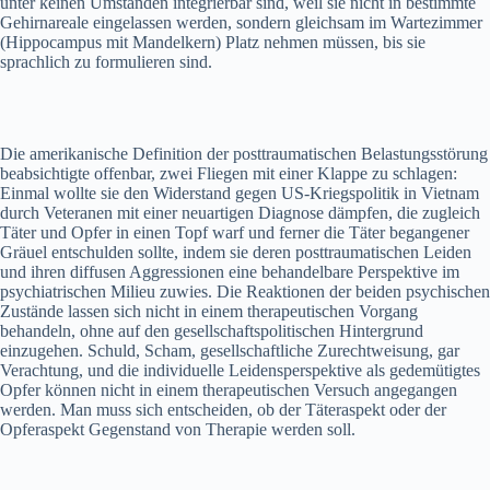
unter keinen Umständen integrierbar sind, weil sie nicht in bestimmte
Gehirnareale eingelassen werden, sondern gleichsam im Wartezimmer
(Hippocampus mit Mandelkern) Platz nehmen müssen, bis sie
sprachlich zu formulieren sind.
Die amerikanische Definition der posttraumatischen Belastungsstörung
beabsichtigte offenbar, zwei Fliegen mit einer Klappe zu schlagen:
Einmal wollte sie den Widerstand gegen US-Kriegspolitik in Vietnam
durch Veteranen mit einer neuartigen Diagnose dämpfen, die zugleich
Täter und Opfer in einen Topf warf und ferner die Täter begangener
Gräuel entschulden sollte, indem sie deren posttraumatischen Leiden
und ihren diffusen Aggressionen eine behandelbare Perspektive im
psychiatrischen Milieu zuwies. Die Reaktionen der beiden psychischen
Zustände lassen sich nicht in einem therapeutischen Vorgang
behandeln, ohne auf den gesellschaftspolitischen Hintergrund
einzugehen. Schuld, Scham, gesellschaftliche Zurechtweisung, gar
Verachtung, und die individuelle Leidensperspektive als gedemütigtes
Opfer können nicht in einem therapeutischen Versuch angegangen
werden. Man muss sich entscheiden, ob der Täteraspekt oder der
Opferaspekt Gegenstand von Therapie werden soll.