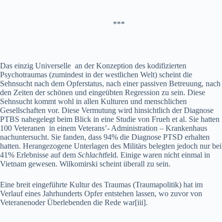
***
Das einzig Universelle an der Konzeption des kodifizierten
Psychotraumas (zumindest in der westlichen Welt) scheint die
Sehnsucht nach dem Opferstatus, nach einer passiven Betreuung, nach
den Zeiten der schönen und eingeübten Regression zu sein. Diese
Sehnsucht kommt wohl in allen Kulturen und menschlichen
Gesellschaften vor. Diese Vermutung wird hinsichtlich der Diagnose
PTBS nahegelegt beim Blick in eine Studie von Frueh et al. Sie hatten
100 Veteranen in einem Veterans’- Administration – Krankenhaus
nachuntersucht. Sie fanden, dass 94% die Diagnose PTSD erhalten
hatten. Herangezogene Unterlagen des Militärs belegten jedoch nur bei
41% Erlebnisse auf dem
Schlacht
feld. Einige waren nicht einmal in
Vietnam gewesen. Wilkomirski scheint überall zu sein.
Eine breit eingeführte Kultur des Traumas (Traumapolitik) hat im
Verlauf eines Jahrhunderts Opfer entstehen lassen, wo zuvor von
Veteranenoder Überlebenden die Rede war[iii].