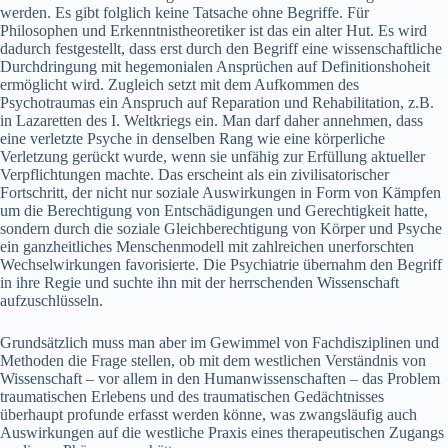
werden. Es gibt folglich keine Tatsache ohne Begriffe. Für
Philosophen und Erkenntnistheoretiker ist das ein alter Hut. Es wird
dadurch festgestellt, dass erst durch den Begriff eine wissenschaftliche
Durchdringung mit hegemonialen Ansprüchen auf Definitionshoheit
ermöglicht wird. Zugleich setzt mit dem Aufkommen des
Psychotraumas ein Anspruch auf Reparation und Rehabilitation, z.B.
in Lazaretten des I. Weltkriegs ein. Man darf daher annehmen, dass
eine verletzte Psyche in denselben Rang wie eine körperliche
Verletzung gerückt wurde, wenn sie unfähig zur Erfüllung aktueller
Verpflichtungen machte. Das erscheint als ein zivilisatorischer
Fortschritt, der nicht nur soziale Auswirkungen in Form von Kämpfen
um die Berechtigung von Entschädigungen und Gerechtigkeit hatte,
sondern durch die soziale Gleichberechtigung von Körper und Psyche
ein ganzheitliches Menschenmodell mit zahlreichen unerforschten
Wechselwirkungen favorisierte. Die Psychiatrie übernahm den Begriff
in ihre Regie und suchte ihn mit der herrschenden Wissenschaft
aufzuschlüsseln.
Grundsätzlich muss man aber im Gewimmel von Fachdisziplinen und
Methoden die Frage stellen, ob mit dem westlichen Verständnis von
Wissenschaft – vor allem in den Humanwissenschaften – das Problem
traumatischen Erlebens und des traumatischen Gedächtnisses
überhaupt profunde erfasst werden könne, was zwangsläufig auch
Auswirkungen auf die westliche Praxis eines therapeutischen Zugangs