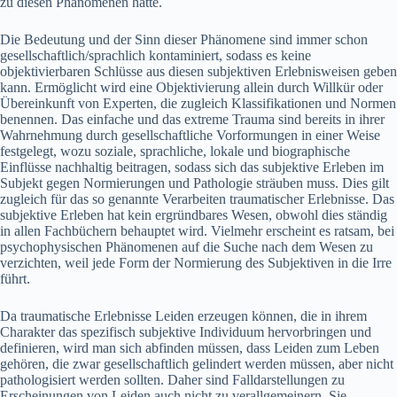
zu diesen Phänomenen hätte.
Die Bedeutung und der Sinn dieser Phänomene sind immer schon
gesellschaftlich/sprachlich kontaminiert, sodass es keine
objektivierbaren Schlüsse aus diesen subjektiven Erlebnisweisen geben
kann. Ermöglicht wird eine Objektivierung allein durch Willkür oder
Übereinkunft von Experten, die zugleich Klassifikationen und Normen
benennen. Das einfache und das extreme Trauma sind bereits in ihrer
Wahrnehmung durch gesellschaftliche Vorformungen in einer Weise
festgelegt, wozu soziale, sprachliche, lokale und biographische
Einflüsse nachhaltig beitragen, sodass sich das subjektive Erleben im
Subjekt gegen Normierungen und Pathologie sträuben muss. Dies gilt
zugleich für das so genannte Verarbeiten traumatischer Erlebnisse. Das
subjektive Erleben hat kein ergründbares Wesen, obwohl dies ständig
in allen Fachbüchern behauptet wird. Vielmehr erscheint es ratsam, bei
psychophysischen Phänomenen auf die Suche nach dem Wesen zu
verzichten, weil jede Form der Normierung des Subjektiven in die Irre
führt.
Da traumatische Erlebnisse Leiden erzeugen können, die in ihrem
Charakter das spezifisch subjektive Individuum hervorbringen und
definieren, wird man sich abfinden müssen, dass Leiden zum Leben
gehören, die zwar gesellschaftlich gelindert werden müssen, aber nicht
pathologisiert werden sollten. Daher sind Falldarstellungen zu
Erscheinungen von Leiden auch nicht zu verallgemeinern. Sie