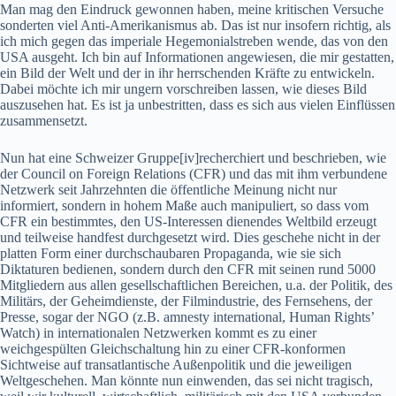
Man mag den Eindruck gewonnen haben, meine kritischen Versuche
sonderten viel Anti-Amerikanismus ab. Das ist nur insofern richtig, als
ich mich gegen das imperiale Hegemonialstreben wende, das von den
USA ausgeht. Ich bin auf Informationen angewiesen, die mir gestatten,
ein Bild der Welt und der in ihr herrschenden Kräfte zu entwickeln.
Dabei möchte ich mir ungern vorschreiben lassen, wie dieses Bild
auszusehen hat. Es ist ja unbestritten, dass es sich aus vielen Einflüssen
zusammensetzt.
Nun hat eine Schweizer Gruppe[iv]recherchiert und beschrieben, wie
der Council on Foreign Relations (CFR) und das mit ihm verbundene
Netzwerk seit Jahrzehnten die öffentliche Meinung nicht nur
informiert, sondern in hohem Maße auch manipuliert, so dass vom
CFR ein bestimmtes, den US-Interessen dienendes Weltbild erzeugt
und teilweise handfest durchgesetzt wird. Dies geschehe nicht in der
platten Form einer durchschaubaren Propaganda, wie sie sich
Diktaturen bedienen, sondern durch den CFR mit seinen rund 5000
Mitgliedern aus allen gesellschaftlichen Bereichen, u.a. der Politik, des
Militärs, der Geheimdienste, der Filmindustrie, des Fernsehens, der
Presse, sogar der NGO (z.B. amnesty international, Human Rights’
Watch) in internationalen Netzwerken kommt es zu einer
weichgespülten Gleichschaltung hin zu einer CFR-konformen
Sichtweise auf transatlantische Außenpolitik und die jeweiligen
Weltgeschehen. Man könnte nun einwenden, das sei nicht tragisch,