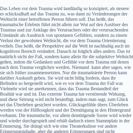
Das Leben vor dem Trauma wird landläufig so konzipiert, als steuere
es schicksalhaft auf das Trauma zu, was dann zu Veränderungen der
Weltsicht einer betroffenen Person führen soll. Das heißt, das
traumatische Erlebnis führt nicht allein zur Wut auf den Auslöser des
Traumas und zur Anklage des Verursachers oder der verursachenden
Umstände als Ausdruck von spontanen Gefühlen, sondern zu einem
Verlust der gewohnten Weltsicht, die vor dem Trauma Orientierung
verlieh. Das heißt, die Perspektive auf die Welt ist nachhaltig auch im
kognitiven Bereich verändert. Danach ist folglich alles anders. Das ist
natürlich nicht der Fall, sondern kann allein für die subjektive Weltsicht
gelten, indem die Gedanken und Gefühle vor dem Trauma mit denen
nach dem Trauma verglichen werden. Niemand kann aber sagen, wie
sie sich früher zusammensetzten. Nur die traumatisierte Person kann
darüber Auskunft geben. Sie wird nicht billig fordern, dass ihr
Befinden so hergestellt wird, wie es vor dem Trauma der Fall war.
Vielmehr wird sie anerkennen, dass das Trauma Bestandteil der
Realität war und ist. Das extreme Trauma hat verstörende Wirkung,
und diese Störung wird nicht besänftigt, indem man sagt, zum Glück
sei das Überleben gesichert worden. Glücksgefühle übers Überleben
werden von der Hilflosigkeit und der Demütigung in den Hintergrund
verbannt. Die traumatische, vor allem demütigende Szene wird wieder
und wieder durchgespielt und erhält dadurch einen Stammplatz in der
Erinnerung. Sie drängt sich wie eine Theaterkulisse vor andere
Erinnerungsinhalte, aber die anderen Erinnerungen sind nicht