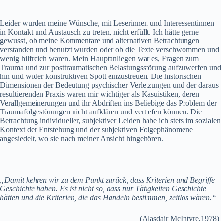
Leider wurden meine Wünsche, mit Leserinnen und Interessentinnen
in Kontakt und Austausch zu treten, nicht erfüllt. Ich hätte gerne
gewusst, ob meine Kommentare und alternativen Betrachtungen
verstanden und benutzt wurden oder ob die Texte verschwommen und
wenig hilfreich waren. Mein Hauptanliegen war es,
Fragen
zum
Trauma und zur posttraumatischen Belastungsstörung aufzuwerfen und
hin und wider konstruktiven Spott einzustreuen. Die historischen
Dimensionen der Bedeutung psychischer Verletzungen und der daraus
resultierenden Praxis waren mir wichtiger als Kasuistiken, deren
Verallgemeinerungen und ihr Abdriften ins Beliebige das Problem der
Traumafolgestörungen nicht aufklären und vertiefen können. Die
Betrachtung individueller, subjektiver Leiden habe ich stets im sozialen
Kontext der Entstehung
und
der subjektiven Folgephänomene
angesiedelt, wo sie nach meiner Ansicht hingehören.
„Damit kehren wir zu dem Punkt zurück, dass Kriterien und Begriffe
Geschichte haben. Es ist nicht so, dass nur Tätigkeiten Geschichte
hätten und die Kriterien, die das Handeln bestimmen, zeitlos wären.“
(Alasdair McIntyre,1978)