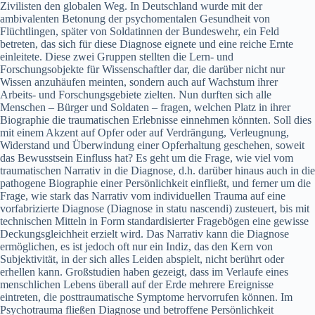
Zivilisten den globalen Weg. In Deutschland wurde mit der
ambivalenten Betonung der psychomentalen Gesundheit von
Flüchtlingen, später von Soldatinnen der Bundeswehr, ein Feld
betreten, das sich für diese Diagnose eignete und eine reiche Ernte
einleitete. Diese zwei Gruppen stellten die Lern- und
Forschungsobjekte für Wissenschaftler dar, die darüber nicht nur
Wissen anzuhäufen meinten, sondern auch auf Wachstum ihrer
Arbeits- und Forschungsgebiete zielten. Nun durften sich alle
Menschen – Bürger und Soldaten – fragen, welchen Platz in ihrer
Biographie die traumatischen Erlebnisse einnehmen könnten. Soll dies
mit einem Akzent auf Opfer oder auf Verdrängung, Verleugnung,
Widerstand und Überwindung einer Opferhaltung geschehen, soweit
das Bewusstsein Einfluss hat? Es geht um die Frage, wie viel vom
traumatischen Narrativ in die Diagnose, d.h. darüber hinaus auch in die
pathogene Biographie einer Persönlichkeit einfließt, und ferner um die
Frage, wie stark das Narrativ vom individuellen Trauma auf eine
vorfabrizierte Diagnose (Diagnose in statu nascendi) zusteuert, bis mit
technischen Mitteln in Form standardisierter Fragebögen eine gewisse
Deckungsgleichheit erzielt wird. Das Narrativ kann die Diagnose
ermöglichen, es ist jedoch oft nur ein Indiz, das den Kern von
Subjektivität, in der sich alles Leiden abspielt, nicht berührt oder
erhellen kann. Großstudien haben gezeigt, dass im Verlaufe eines
menschlichen Lebens überall auf der Erde mehrere Ereignisse
eintreten, die posttraumatische Symptome hervorrufen können. Im
Psychotrauma fließen Diagnose und betroffene Persönlichkeit