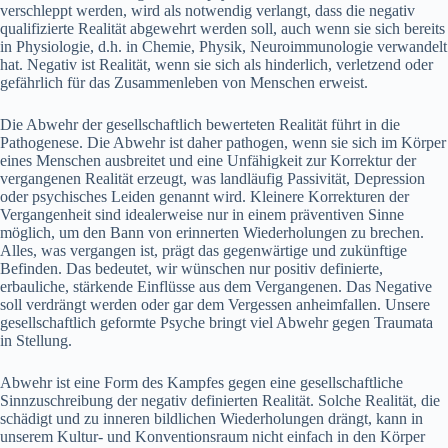
verschleppt werden, wird als notwendig verlangt, dass die negativ
qualifizierte Realität abgewehrt werden soll, auch wenn sie sich bereits
in Physiologie, d.h. in Chemie, Physik, Neuroimmunologie verwandelt
hat. Negativ ist Realität, wenn sie sich als hinderlich, verletzend oder
gefährlich für das Zusammenleben von Menschen erweist.
Die Abwehr der gesellschaftlich bewerteten Realität führt in die
Pathogenese. Die Abwehr ist daher pathogen, wenn sie sich im Körper
eines Menschen ausbreitet und eine Unfähigkeit zur Korrektur der
vergangenen Realität erzeugt, was landläufig Passivität, Depression
oder psychisches Leiden genannt wird. Kleinere Korrekturen der
Vergangenheit sind idealerweise nur in einem präventiven Sinne
möglich, um den Bann von erinnerten Wiederholungen zu brechen.
Alles, was vergangen ist, prägt das gegenwärtige und zukünftige
Befinden. Das bedeutet, wir wünschen nur positiv definierte,
erbauliche, stärkende Einflüsse aus dem Vergangenen. Das Negative
soll verdrängt werden oder gar dem Vergessen anheimfallen. Unsere
gesellschaftlich geformte Psyche bringt viel Abwehr gegen Traumata
in Stellung.
Abwehr ist eine Form des Kampfes gegen eine gesellschaftliche
Sinnzuschreibung der negativ definierten Realität. Solche Realität, die
schädigt und zu inneren bildlichen Wiederholungen drängt, kann in
unserem Kultur- und Konventionsraum nicht einfach in den Körper