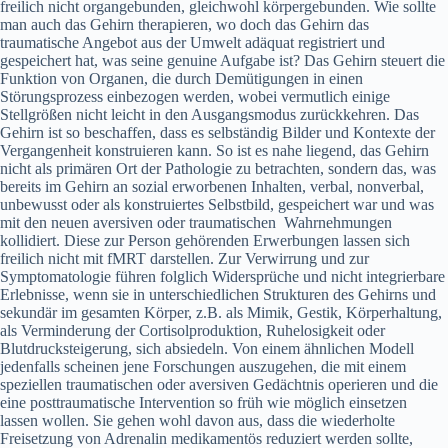
freilich nicht organgebunden, gleichwohl körpergebunden. Wie sollte
man auch das Gehirn therapieren, wo doch das Gehirn das
traumatische Angebot aus der Umwelt adäquat registriert und
gespeichert hat, was seine genuine Aufgabe ist? Das Gehirn steuert die
Funktion von Organen, die durch Demütigungen in einen
Störungsprozess einbezogen werden, wobei vermutlich einige
Stellgrößen nicht leicht in den Ausgangsmodus zurückkehren. Das
Gehirn ist so beschaffen, dass es selbständig Bilder und Kontexte der
Vergangenheit konstruieren kann. So ist es nahe liegend, das Gehirn
nicht als primären Ort der Pathologie zu betrachten, sondern das, was
bereits im Gehirn an sozial erworbenen Inhalten, verbal, nonverbal,
unbewusst oder als konstruiertes Selbstbild, gespeichert war und was
mit den neuen aversiven oder traumatischen Wahrnehmungen
kollidiert. Diese zur Person gehörenden Erwerbungen lassen sich
freilich nicht mit fMRT darstellen. Zur Verwirrung und zur
Symptomatologie führen folglich Widersprüche und nicht integrierbare
Erlebnisse, wenn sie in unterschiedlichen Strukturen des Gehirns und
sekundär im gesamten Körper, z.B. als Mimik, Gestik, Körperhaltung,
als Verminderung der Cortisolproduktion, Ruhelosigkeit oder
Blutdrucksteigerung, sich absiedeln. Von einem ähnlichen Modell
jedenfalls scheinen jene Forschungen auszugehen, die mit einem
speziellen traumatischen oder aversiven Gedächtnis operieren und die
eine posttraumatische Intervention so früh wie möglich einsetzen
lassen wollen. Sie gehen wohl davon aus, dass die wiederholte
Freisetzung von Adrenalin medikamentös reduziert werden sollte,