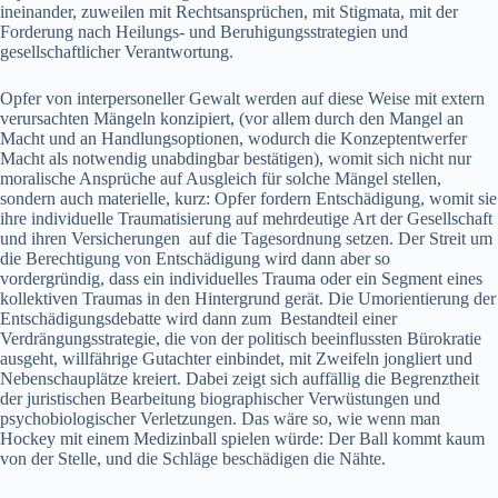
ineinander, zuweilen mit Rechtsansprüchen, mit Stigmata, mit der
Forderung nach Heilungs- und Beruhigungsstrategien und
gesellschaftlicher Verantwortung.
Opfer von interpersoneller Gewalt werden auf diese Weise mit extern
verursachten Mängeln konzipiert, (vor allem durch den Mangel an
Macht und an Handlungsoptionen, wodurch die Konzeptentwerfer
Macht als notwendig unabdingbar bestätigen), womit sich nicht nur
moralische Ansprüche auf Ausgleich für solche Mängel stellen,
sondern auch materielle, kurz: Opfer fordern Entschädigung, womit sie
ihre individuelle Traumatisierung auf mehrdeutige Art der Gesellschaft
und ihren Versicherungen auf die Tagesordnung setzen. Der Streit um
die Berechtigung von Entschädigung wird dann aber so
vordergründig, dass ein individuelles Trauma oder ein Segment eines
kollektiven Traumas in den Hintergrund gerät. Die Umorientierung der
Entschädigungsdebatte wird dann zum Bestandteil einer
Verdrängungsstrategie, die von der politisch beeinflussten Bürokratie
ausgeht, willfährige Gutachter einbindet, mit Zweifeln jongliert und
Nebenschauplätze kreiert. Dabei zeigt sich auffällig die Begrenztheit
der juristischen Bearbeitung biographischer Verwüstungen und
psychobiologischer Verletzungen. Das wäre so, wie wenn man
Hockey mit einem Medizinball spielen würde: Der Ball kommt kaum
von der Stelle, und die Schläge beschädigen die Nähte.