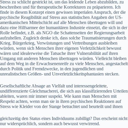
Stress zu schlicht gestrickt ist, um das leidende Leben abzubilden, zu
beschreiben und für therapeutische Korrekturen zu präparieren. Ich
finde in diesem Konzept einen gewissen imperialen Anspruch, der die
psychische Reagibilität auf Stress aus statistischen Angaben der US-
amerikanischen Mittelschicht auf alle Menschen übertragen will und
dazu eine Hilfsarmee der humanitären Industrie einsetzt, die sich in der
Rolle befindet, z.B. als NGO die Schattenseiten der Regierungsarbeit
aufzuhellen. Zugleich denke ich, dass solche Traumatisierungen durch
Krieg, Bürgerkrieg, Verwüstungen und Vertreibungen ausbleiben
würden, wenn sich Menschen ihrer eigenen Verletzlichkeit bewusst
wären und idealerweise die Tatsache ihrer Vulnerabilität auf ihren
Umgang mit anderen Menschen übertragen würden. Vielleicht bleiben
auf dem Weg in die Erwachsenenreife zu viele Menschen, angestachelt
durch Politik und Fremdzwecke, in den jugendlichen und
unrealistischen Größen- und Unverletzlichkeitsphantasien stecken.
Gesellschaftliche Absage an Vielfalt und interessengeleitete,
undifferenzierte Gleichmacherei, die sich aus klassifizierenden Urteilen
ableiten, waren mir immer suspekt. Wie kann man Menschen mit
Respekt achten, wenn man sie in ihren psychischen Reaktionen auf
Stress wie Kleider von der Stange betrachtet und beurteilt und ihnen
gleichzeitig den Status eines Individuums zubilligt? Das erscheint nicht
nur widersprüchlich, sondern auch bewusst verwirrend.