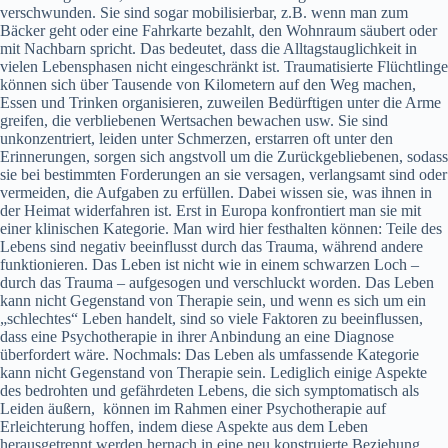
verschwunden. Sie sind sogar mobilisierbar, z.B. wenn man zum
Bäcker geht oder eine Fahrkarte bezahlt, den Wohnraum säubert oder
mit Nachbarn spricht. Das bedeutet, dass die Alltagstauglichkeit in
vielen Lebensphasen nicht eingeschränkt ist. Traumatisierte Flüchtlinge
können sich über Tausende von Kilometern auf den Weg machen,
Essen und Trinken organisieren, zuweilen Bedürftigen unter die Arme
greifen, die verbliebenen Wertsachen bewachen usw. Sie sind
unkonzentriert, leiden unter Schmerzen, erstarren oft unter den
Erinnerungen, sorgen sich angstvoll um die Zurückgebliebenen, sodass
sie bei bestimmten Forderungen an sie versagen, verlangsamt sind oder
vermeiden, die Aufgaben zu erfüllen. Dabei wissen sie, was ihnen in
der Heimat widerfahren ist. Erst in Europa konfrontiert man sie mit
einer klinischen Kategorie. Man wird hier festhalten können: Teile des
Lebens sind negativ beeinflusst durch das Trauma, während andere
funktionieren. Das Leben ist nicht wie in einem schwarzen Loch –
durch das Trauma – aufgesogen und verschluckt worden. Das Leben
kann nicht Gegenstand von Therapie sein, und wenn es sich um ein
„schlechtes“ Leben handelt, sind so viele Faktoren zu beeinflussen,
dass eine Psychotherapie in ihrer Anbindung an eine Diagnose
überfordert wäre. Nochmals: Das Leben als umfassende Kategorie
kann nicht Gegenstand von Therapie sein. Lediglich einige Aspekte
des bedrohten und gefährdeten Lebens, die sich symptomatisch als
Leiden äußern, können im Rahmen einer Psychotherapie auf
Erleichterung hoffen, indem diese Aspekte aus dem Leben
herausgetrennt werden hernach in eine neu konstruierte Beziehung