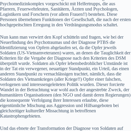
Psychomedizinkomplex vorgeschickt mit Helfertrupps, die aus
Pfarrern, Feuerwehrleuten, Sanitätern, Ärzten und Psychologen,
Logistikern und Forschern (vor allem Frauen!!) bestehen. Diese
Personen übernehmen Funktionen der Gesellschaft, die nach der ersten
hochgepeitschten Erregung in den Verdrängungsmodus schaltet.
Nun kann man verwirrt den Kopf schütteln und fragen, wie bei der
Neuerfindung des Psychotraumas und der Diagnose PTBS die
Identifizierung von Opfern abgelaufen sei, da die Opfer jeweils
Soldaten (US-Vietnamveteranen) waren, an denen die Tauglichkeit der
Kriterien für die Vergabe der Diagnose nach den Kriterien des DSM
überprüft wurde. Soldaten als Opfer lebensbedrohlicher Umstände ist
in der Tat ein verwegener, neuartiger Standpunkt, ein Urteil, das einen
anderen Standpunkt zu vernachlässigen trachtet, nämlich, dass die
Soldaten des Vietnamkrieges (aller Kriege!!) Opfer einer falschen,
verlogenen und interessengeleiteten Politik wurden. Dieser forcierte
Wandel in der Betrachtung war wohl auch der angestrebte Zweck, der
humanitären Organisationen (den NGO und damit deren Regierungen)
die konsequente Verfolgung ihrer Interessen erlaubte, diese
eigentümliche Mischung aus Aggression und Hilfsangeboten bei
gleichzeitiger kultureller Missachtung in betroffenen
Katastrophengebieten.
Und das ebnete der Transformation der Diagnose von Soldaten auf