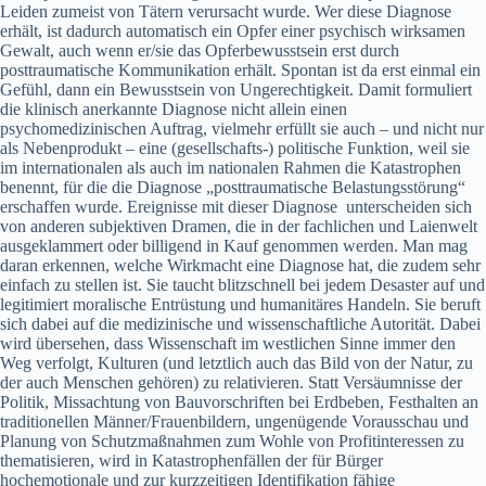
Leiden zumeist von Tätern verursacht wurde. Wer diese Diagnose
erhält, ist dadurch automatisch ein Opfer einer psychisch wirksamen
Gewalt, auch wenn er/sie das Opferbewusstsein erst durch
posttraumatische Kommunikation erhält. Spontan ist da erst einmal ein
Gefühl, dann ein Bewusstsein von Ungerechtigkeit. Damit formuliert
die klinisch anerkannte Diagnose nicht allein einen
psychomedizinischen Auftrag, vielmehr erfüllt sie auch – und nicht nur
als Nebenprodukt – eine (gesellschafts-) politische Funktion, weil sie
im internationalen als auch im nationalen Rahmen die Katastrophen
benennt, für die die Diagnose „posttraumatische Belastungsstörung“
erschaffen wurde. Ereignisse mit dieser Diagnose unterscheiden sich
von anderen subjektiven Dramen, die in der fachlichen und Laienwelt
ausgeklammert oder billigend in Kauf genommen werden. Man mag
daran erkennen, welche Wirkmacht eine Diagnose hat, die zudem sehr
einfach zu stellen ist. Sie taucht blitzschnell bei jedem Desaster auf und
legitimiert moralische Entrüstung und humanitäres Handeln. Sie beruft
sich dabei auf die medizinische und wissenschaftliche Autorität. Dabei
wird übersehen, dass Wissenschaft im westlichen Sinne immer den
Weg verfolgt, Kulturen (und letztlich auch das Bild von der Natur, zu
der auch Menschen gehören) zu relativieren. Statt Versäumnisse der
Politik, Missachtung von Bauvorschriften bei Erdbeben, Festhalten an
traditionellen Männer/Frauenbildern, ungenügende Vorausschau und
Planung von Schutzmaßnahmen zum Wohle von Profitinteressen zu
thematisieren, wird in Katastrophenfällen der für Bürger
hochemotionale und zur kurzzeitigen Identifikation fähige