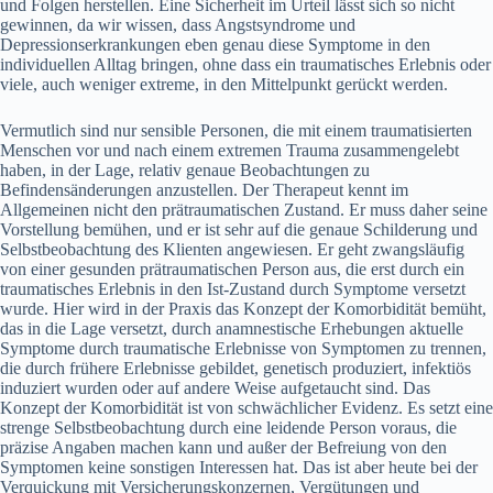
und Folgen herstellen. Eine Sicherheit im Urteil lässt sich so nicht
gewinnen, da wir wissen, dass Angstsyndrome und
Depressionserkrankungen eben genau diese Symptome in den
individuellen Alltag bringen, ohne dass ein traumatisches Erlebnis oder
viele, auch weniger extreme, in den Mittelpunkt gerückt werden.
Vermutlich sind nur sensible Personen, die mit einem traumatisierten
Menschen vor und nach einem extremen Trauma zusammengelebt
haben, in der Lage, relativ genaue Beobachtungen zu
Befindensänderungen anzustellen. Der Therapeut kennt im
Allgemeinen nicht den prätraumatischen Zustand. Er muss daher seine
Vorstellung bemühen, und er ist sehr auf die genaue Schilderung und
Selbstbeobachtung des Klienten angewiesen. Er geht zwangsläufig
von einer gesunden prätraumatischen Person aus, die erst durch ein
traumatisches Erlebnis in den Ist-Zustand durch Symptome versetzt
wurde. Hier wird in der Praxis das Konzept der Komorbidität bemüht,
das in die Lage versetzt, durch anamnestische Erhebungen aktuelle
Symptome durch traumatische Erlebnisse von Symptomen zu trennen,
die durch frühere Erlebnisse gebildet, genetisch produziert, infektiös
induziert wurden oder auf andere Weise aufgetaucht sind. Das
Konzept der Komorbidität ist von schwächlicher Evidenz. Es setzt eine
strenge Selbstbeobachtung durch eine leidende Person voraus, die
präzise Angaben machen kann und außer der Befreiung von den
Symptomen keine sonstigen Interessen hat. Das ist aber heute bei der
Verquickung mit Versicherungskonzernen, Vergütungen und