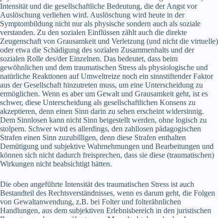
Intensität und die gesellschaftliche Bedeutung, die der Angst vor
Auslöschung verliehen wird. Auslöschung wird heute in der
Symptombildung nicht nur als physische sondern auch als soziale
verstanden. Zu den sozialen Einflüssen zählt auch die direkte
Zeugenschaft von Grausamkeit und Verletzung (und nicht die virtuelle)
oder etwa die Schädigung des sozialen Zusammenhalts und der
sozialen Rolle des/der Einzelnen. Das bedeutet, dass beim
gewöhnlichen und dem traumatischen Stress als physiologische und
natürliche Reaktionen auf Umweltreize noch ein sinnstiftender Faktor
aus der Gesellschaft hinzutreten muss, um eine Unterscheidung zu
ermöglichen. Wenn es aber um Gewalt und Grausamkeit geht, ist es
schwer, diese Unterscheidung als gesellschaftlichen Konsens zu
akzeptieren, denn einen Sinn darin zu sehen erscheint widersinnig.
Dem Sinnlosen kann nicht Sinn beigestellt werden, ohne logisch zu
stolpern. Schwer wird es allerdings, den zahllosen pädagogischen
Strafen einen Sinn zuzubilligen, denn diese Strafen enthalten
Demütigung und subjektive Wahrnehmungen und Bearbeitungen und
können sich nicht dadurch freisprechen, dass sie diese (traumatischen)
Wirkungen nicht beabsichtigt hätten.
Die oben angeführte Intensität des traumatischen Stress ist auch
Bestandteil des Rechtsverständnisses, wenn es darum geht, die Folgen
von Gewaltanwendung, z.B. bei Folter und folterähnlichen
Handlungen, aus dem subjektiven Erlebnisbereich in den juristischen