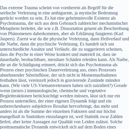
Das extreme Trauma scheint von vornherein als Begriff für die
seelische Verletzung in eine ambiguente, ja mystische Bedeutung
gerückt worden zu sein. Es hat eine geheimnisvolle Existenz als
Psychotrauma, die sich aus dem Gebrauch zahlreicher mechanistischer
Metaphern herleitet, die wie z.B. Dissoziation getarnt als Beschreibung
von Phänomenen daherkommen, aber als Erklärung fungieren (Karl
Jaspers). Zuerst war da die physische Verletzung, dann Heilverlauf und
die Narbe, dann die psychische Verletzung. Es handelt sich um
unterschiedliche Ansätze und Verläufe, die zu suggerieren scheinen,
dass die Psyche in einer Weise konkret und materiell ist, dass sie
dauerhafte, beobachtbare, messbare Schäden erleiden kann. Als Narbe,
die an die Schädigung erinnert, drückt sich das Psychotrauma als
Prozess einer psychischen Dauerverletzung aus, eines Prozesses
abnehmender Störeinflüsse, der sich nicht in Momentaufnahmen
festhalten lässt, vereinzelt jedoch in gravierende Zustände münden
kann. (Wie viele US-Vietnamveteranen haben sich suizidiert?) Gerade
wenn (neuro-) immunologische, chemische und vegetative
Begleitreaktionen berücksichtigt werden müssen, lässt sich nur ein
Prozess unterstellen, der einer eigenen Dynamik folgt und ein
unberechenbares subjektives Resultat hervorbringt, das mehr und
anders ist als die Summe der einzelnen Faktoren und nur höchst
mangelhaft in Statistiken einzufangen ist, weil Statistik zwar Zahlen
liefert, aber keine Aussagen zur Qualität von Leiden zulässt. Solche
posttraumatische Dynamik entwickelt sich auf dem Boden eines