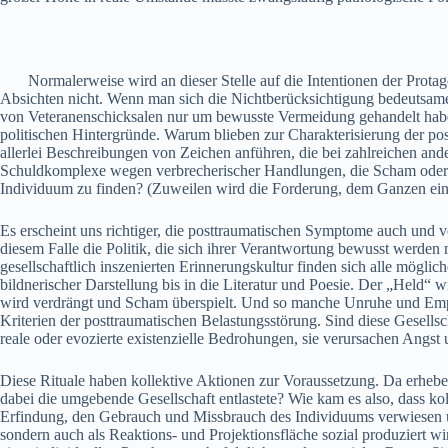
Normalerweise wird an dieser Stelle auf die Intentionen der Protagon
Absichten nicht. Wenn man sich die Nichtberücksichtigung bedeutsamer
von Veteranenschicksalen nur um bewusste Vermeidung gehandelt haben
politischen Hintergründe. Warum blieben zur Charakterisierung der pos
allerlei Beschreibungen von Zeichen anführen, die bei zahlreichen an
Schuldkomplexe wegen verbrecherischer Handlungen, die Scham oder
Individuum zu finden? (Zuweilen wird die Forderung, dem Ganzen ein 
Es erscheint uns richtiger, die posttraumatischen Symptome auch und v
diesem Falle die Politik, die sich ihrer Verantwortung bewusst werde
gesellschaftlich inszenierten Erinnerungskultur finden sich alle mög
bildnerischer Darstellung bis in die Literatur und Poesie. Der „Held“ 
wird verdrängt und Scham überspielt. Und so manche Unruhe und Empör
Kriterien der posttraumatischen Belastungsstörung. Sind diese Gesellsc
reale oder evozierte existenzielle Bedrohungen, sie verursachen Angst
Diese Rituale haben kollektive Aktionen zur Voraussetzung. Da erhebe
dabei die umgebende Gesellschaft entlastete? Wie kam es also, dass kol
Erfindung, den Gebrauch und Missbrauch des Individuums verwiesen und 
sondern auch als Reaktions- und Projektionsfläche sozial produziert 