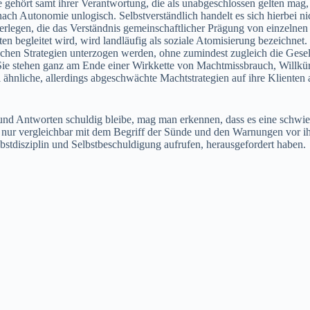
Sie gehört samt ihrer Verantwortung, die als unabgeschlossen gelten 
nach Autonomie unlogisch. Selbstverständlich handelt es sich hierbei 
terlegen, die das Verständnis gemeinschaftlicher Prägung von einzelnen
n begleitet wird, wird landläufig als soziale Atomisierung bezeichnet. 
ischen Strategien unterzogen werden, ohne zumindest zugleich die Gese
Sie stehen ganz am Ende einer Wirkkette von Machtmissbrauch, Willkür 
nliche, allerdings abgeschwächte Machtstrategien auf ihre Klienten an 
 Antworten schuldig bleibe, mag man erkennen, dass es eine schwieri
nur vergleichbar mit dem Begriff der Sünde und den Warnungen vor ihr,
bstdisziplin und Selbstbeschuldigung aufrufen, herausgefordert haben.