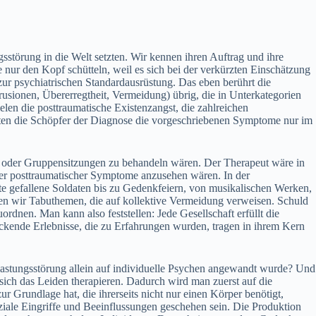
störung in die Welt setzten. Wir kennen ihren Auftrag und ihre
nur den Kopf schütteln, weil es sich bei der verkürzten Einschätzung
r psychiatrischen Standardausrüstung. Das eben berührt die
usionen, Übererregtheit, Vermeidung) übrig, die in Unterkategorien
en die posttraumatische Existenzangst, die zahlreichen
en die Schöpfer der Diagnose die vorgeschriebenen Symptome nur im
zel- oder Gruppensitzungen zu behandeln wären. Der Therapeut wäre in
äger posttraumatischer Symptome anzusehen wären. In der
nte gefallene Soldaten bis zu Gedenkfeiern, von musikalischen Werken,
finden wir Tabuthemen, die auf kollektive Vermeidung verweisen. Schuld
en. Man kann also feststellen: Jede Gesellschaft erfüllt die
reckende Erlebnisse, die zu Erfahrungen wurden, tragen in ihrem Kern
elastungsstörung allein auf individuelle Psychen angewandt wurde? Und
 sich das Leiden therapieren. Dadurch wird man zuerst auf die
 Grundlage hat, die ihrerseits nicht nur einen Körper benötigt,
ziale Eingriffe und Beeinflussungen geschehen sein. Die Produktion