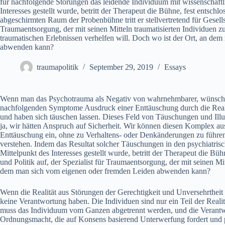
für nachfolgende Störungen das leidende Individuum mit wissenschaftli
Interesses gestellt wurde, betritt der Therapeut die Bühne, fest entsch
abgeschirmten Raum der Probenbühne tritt er stellvertretend für Gesellsc
Traumaentsorgung, der mit seinen Mitteln traumatisierten Individuen
traumatischen Erlebnissen verhelfen will. Doch wo ist der Ort, an de
abwenden kann?
traumapolitik
September 29, 2019
Essays
Wenn man das Psychotrauma als Negativ von wahrnehmbarer, wünschenswer
nachfolgenden Symptome Ausdruck einer Enttäuschung durch die Realitä
und haben sich täuschen lassen. Dieses Feld von Täuschungen und Illus
ja, wir hätten Anspruch auf Sicherheit. Wir können diesen Komplex au
Enttäuschung ein, ohne zu Verhaltens- oder Denkänderungen zu führen
verstehen. Indem das Resultat solcher Täuschungen in den psychiatri
Mittelpunkt des Interesses gestellt wurde, betritt der Therapeut die Bü
und Politik auf, der Spezialist für Traumaentsorgung, der mit seinen 
dem man sich vom eigenen oder fremden Leiden abwenden kann?
Wenn die Realität aus Störungen der Gerechtigkeit und Unversehrtheit b
keine Verantwortung haben. Die Individuen sind nur ein Teil der Reali
muss das Individuum vom Ganzen abgetrennt werden, und die Verantwor
Ordnungsmacht, die auf Konsens basierend Unterwerfung fordert und p