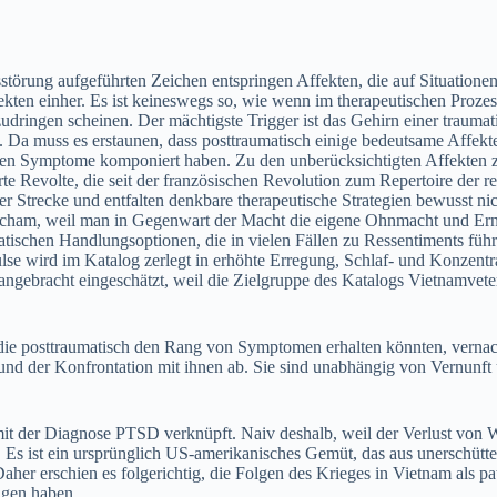
störung aufgeführten Zeichen entspringen Affekten, die auf Situation
n einher. Es ist keineswegs so, wie wenn im therapeutischen Prozess 
udringen scheinen. Der mächtigste Trigger ist das Gehirn einer traumat
. Da muss es erstaunen, dass posttraumatisch einige bedeutsame Affe
hen Symptome komponiert haben. Zu den unberücksichtigten Affekten zä
te Revolte, die seit der französischen Revolution zum Repertoire der re
er Strecke und entfalten denkbare therapeutische Strategien bewusst ni
e Scham, weil man in Gegenwart der Macht die eigene Ohnmacht und E
atischen Handlungsoptionen, die in vielen Fällen zu Ressentiments füh
se wird im Katalog zerlegt in erhöhte Erregung, Schlaf- und Konzent
gebracht eingeschätzt, weil die Zielgruppe des Katalogs Vietnamveter
die posttraumatisch den Rang von Symptomen erhalten könnten, vernachl
en und der Konfrontation mit ihnen ab. Sie sind unabhängig von Vernunf
 der Diagnose PTSD verknüpft. Naiv deshalb, weil der Verlust von Welt
t. Es ist ein ursprünglich US-amerikanisches Gemüt, das aus unerschü
aher erschien es folgerichtig, die Folgen des Krieges in Vietnam als 
lgen haben.