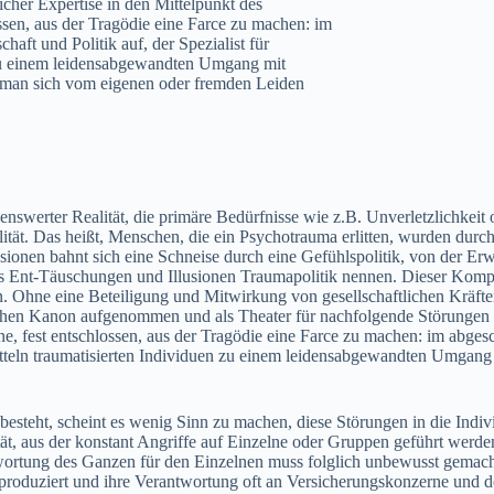
cher Expertise in den Mittelpunkt des
lossen, aus der Tragödie eine Farce zu machen: im
haft und Politik auf, der Spezialist für
 zu einem leidensabgewandten Umgang mit
m man sich vom eigenen oder fremden Leiden
ter Realität, die primäre Bedürfnisse wie z.B. Unverletzlichkeit oder
t. Das heißt, Menschen, die ein Psychotrauma erlitten, wurden durch 
ionen bahnt sich eine Schneise durch eine Gefühlspolitik, von der Erw
s Ent-Täuschungen und Illusionen Traumapolitik nennen. Dieser Komple
. Ohne eine Beteiligung und Mitwirkung von gesellschaftlichen Kräfte
schen Kanon aufgenommen und als Theater für nachfolgende Störungen d
hne, fest entschlossen, aus der Tragödie eine Farce zu machen: im abges
Mitteln traumatisierten Individuen zu einem leidensabgewandten Umgang 
esteht, scheint es wenig Sinn zu machen, diese Störungen in die Indivi
tät, aus der konstant Angriffe auf Einzelne oder Gruppen geführt werd
tung des Ganzen für den Einzelnen muss folglich unbewusst gemacht we
roduziert und ihre Verantwortung oft an Versicherungskonzerne und d