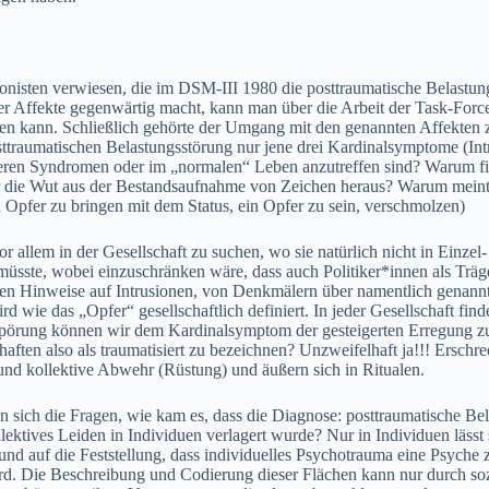
isten verwiesen, die im DSM-III 1980 die posttraumatische Belastungs
 Affekte gegenwärtig macht, kann man über die Arbeit der Task-Force 
 kann. Schließlich gehörte der Umgang mit den genannten Affekten zu
ttraumatischen Belastungsstörung nur jene drei Kardinalsymptome (Intr
deren Syndromen oder im „normalen“ Leben anzutreffen sind? Warum fiel
 die Wut aus der Bestandsaufnahme von Zeichen heraus? Warum meint
Opfer zu bringen mit dem Status, ein Opfer zu sein, verschmolzen)
or allem in der Gesellschaft zu suchen, wo sie natürlich nicht in Ein
n müsste, wobei einzuschränken wäre, dass auch Politiker*innen als Tr
lichen Hinweise auf Intrusionen, von Denkmälern über namentlich genan
wird wie das „Opfer“ gesellschaftlich definiert. In jeder Gesellschaft 
ung können wir dem Kardinalsymptom der gesteigerten Erregung zuordn
haften also als traumatisiert zu bezeichnen? Unzweifelhaft ja!!! Ersch
 und kollektive Abwehr (Rüstung) und äußern sich in Ritualen.
n sich die Fragen, wie kam es, dass die Diagnose: posttraumatische B
lektives Leiden in Individuen verlagert wurde? Nur in Individuen lässt
auf die Feststellung, dass individuelles Psychotrauma eine Psyche zur
wird. Die Beschreibung und Codierung dieser Flächen kann nur durch so