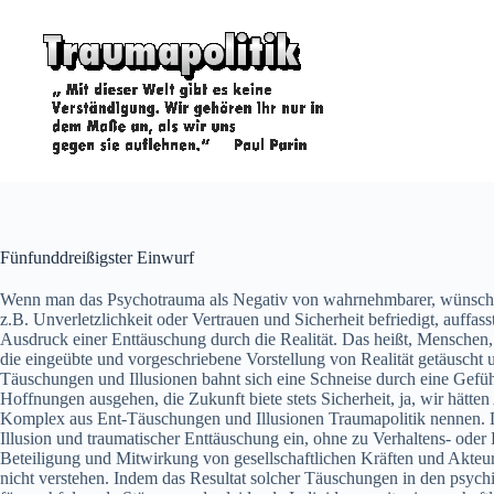
Zum
Inhalt
springen
Fünfunddreißigster Einwurf
Wenn man das Psychotrauma als Negativ von wahrnehmbarer, wünschens
z.B. Unverletzlichkeit oder Vertrauen und Sicherheit befriedigt, auff
Ausdruck einer Enttäuschung durch die Realität. Das heißt, Menschen,
die eingeübte und vorgeschriebene Vorstellung von Realität getäuscht 
Täuschungen und Illusionen bahnt sich eine Schneise durch eine Gefüh
Hoffnungen ausgehen, die Zukunft biete stets Sicherheit, ja, wir hätte
Komplex aus Ent-Täuschungen und Illusionen Traumapolitik nennen. D
Illusion und traumatischer Enttäuschung ein, ohne zu Verhaltens- ode
Beteiligung und Mitwirkung von gesellschaftlichen Kräften und Akteur
nicht verstehen. Indem das Resultat solcher Täuschungen in den psyc