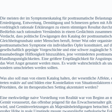
Die meisten der im Symptomenkatalog für posttraumatische Belastungs
Erniedrigung, Entwertung, Demütigung und Schmerzen gehen mit Affekte
vordringlich rationale Erklärungen zu einem stimmigen Resultat durchz
Bedürfnis nach rationalem Verständnis in einem Gedächtnis zusammen
Verdacht, dass politische Erwägungen den Katalog der posttraumatisc
Gleichheitsgrundsatz unter Menschen beruft, ferner Wut oder organisier
posttraumatischen Symptome ein individuelles Opfer konstituiert, auf d
gesellschaftlich geprägte Vorgeschichte und eine schwer zugänglich
traumabedingte Hilflosigkeit hinzuzählen, jene verminderten posttraum
Handlungsmöglichkeiten. Eine größere Empfänglichkeit für Angstimpul
das Wort Angst genannt werden muss. Es wurde wahrscheinlich als unan
sondern umschrieben werden sollten.
Was also soll man von einem Katalog halten, der wesentliche Affekte, 
treten reaktiv auf und bilden eine Konstellation von Situationsfaktor
Prioritäten, die im therapeutischen Setting akzentuiert werden?
Eine merkwürdige naive Vorstellung von Realität war von Beginn an mit
Gemüt voraussetzt, das offenbar prägend für das Erwachsenenalter gil
wird, und Gemütsverletzungen als Majestätsbeleidigungen betrachtet. D
großer Höhe in reale Umstände musste zwangsläufig pathologische Fo