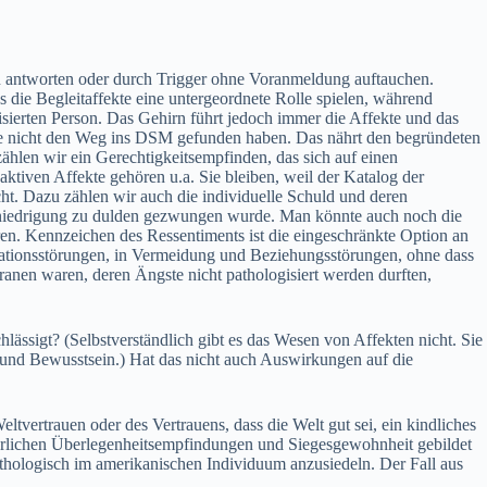
en antworten oder durch Trigger ohne Voranmeldung auftauchen.
die Begleitaffekte eine untergeordnete Rolle spielen, während
isierten Person. Das Gehirn führt jedoch immer die Affekte und das
kte nicht den Weg ins DSM gefunden haben. Das nährt den begründeten
hlen wir ein Gerechtigkeitsempfinden, das sich auf einen
aktiven Affekte gehören u.a. Sie bleiben, weil der Katalog der
cht. Dazu zählen wir auch die individuelle Schuld und deren
rniedrigung zu dulden gezwungen wurde. Man könnte auch noch die
ren. Kennzeichen des Ressentiments ist die eingeschränkte Option an
rationsstörungen, in Vermeidung und Beziehungsstörungen, ohne dass
anen waren, deren Ängste nicht pathologisiert werden durften,
ässigt? (Selbstverständlich gibt es das Wesen von Affekten nicht. Sie
t und Bewusstsein.) Hat das nicht auch Auswirkungen auf die
vertrauen oder des Vertrauens, dass die Welt gut sei, ein kindliches
tterlichen Überlegenheitsempfindungen und Siegesgewohnheit gebildet
pathologisch im amerikanischen Individuum anzusiedeln. Der Fall aus