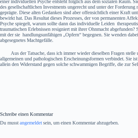
einer individuellen Psyche entsteht folglich aus dem sozialen Raum. 
des gesellschaftlichen Investments ungerecht und unter der Forderung 
geprägte. Diese alten Gedanken sind aber offensichtlich einer Kraft un
bewirkt hat. Das Resultat dieses Prozesses, der von permanenten Affekte
Psyche spiegelt, warum sollte dann das individuelle Leiden therapeut
traumatischen Erlebnissen resigniert mit ihrer Ohnmacht abgefunden? 
mit der sie handlungsunfähigen „Opfern“ begegnen. Sie wenden dabei äh
abgesegnetes Machtgefälle.
Aus der Tatsache, dass ich immer wieder dieselben Fragen stelle und
allgemeinen und pathologischen Erscheinungsformen verbindet. Sie ist 
allein den Widerstand gegen solche schwammigen Begriffe, die zur Sel
Schreibe einen Kommentar
Du musst
angemeldet
sein, um einen Kommentar abzugeben.