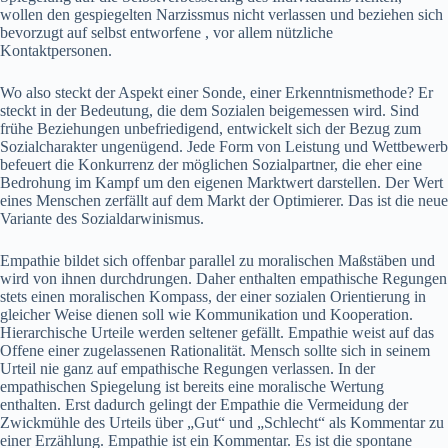
wollen den gespiegelten Narzissmus nicht verlassen und beziehen sich
bevorzugt auf selbst entworfene , vor allem nützliche
Kontaktpersonen.
Wo also steckt der Aspekt einer Sonde, einer Erkenntnismethode? Er
steckt in der Bedeutung, die dem Sozialen beigemessen wird. Sind
frühe Beziehungen unbefriedigend, entwickelt sich der Bezug zum
Sozialcharakter ungenügend. Jede Form von Leistung und Wettbewerb
befeuert die Konkurrenz der möglichen Sozialpartner, die eher eine
Bedrohung im Kampf um den eigenen Marktwert darstellen. Der Wert
eines Menschen zerfällt auf dem Markt der Optimierer. Das ist die neue
Variante des Sozialdarwinismus.
Empathie bildet sich offenbar parallel zu moralischen Maßstäben und
wird von ihnen durchdrungen. Daher enthalten empathische Regungen
stets einen moralischen Kompass, der einer sozialen Orientierung in
gleicher Weise dienen soll wie Kommunikation und Kooperation.
Hierarchische Urteile werden seltener gefällt. Empathie weist auf das
Offene einer zugelassenen Rationalität. Mensch sollte sich in seinem
Urteil nie ganz auf empathische Regungen verlassen. In der
empathischen Spiegelung ist bereits eine moralische Wertung
enthalten. Erst dadurch gelingt der Empathie die Vermeidung der
Zwickmühle des Urteils über „Gut“ und „Schlecht“ als Kommentar zu
einer Erzählung. Empathie ist ein Kommentar. Es ist die spontane