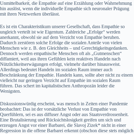
Unmittelbarkeit, die Empathie auf eine Erzählung oder Wahrnehmung
hin auslöst, wenn die individuelle Empathie sich neuronaler Prägung
mit ihren Netzwerken überlässt.
Es ist ein Charakteristikum unserer Gesellschaft, dass Empathie so
ungleich verteilt ist wie Eigentum. Zahlreiche „Erfolge“ werden
anerkannt, obwohl sie auf dem Verzicht von Empathie beruhen.
Dadurch zerstören solche Erfolge die sozialen Anteile von vielen
Menschen wie z. B. den Gleichheits – und Gerechtigkeitsgedanken.
Dennoch werden empathische Menschen oft als „Gutmenschen“
diffamiert, weil aus ihren Gefühlen kein reaktives Handeln nach
Nützlichkeitserwägungen erfolgt, vielmehr darüber hinausweist.
Allerdings bedeutet Handeln im sozialen Raum immer auch
Beschränkung der Empathie. Handeln kann, sollte aber nicht zu einem
vielleicht nur geringen Verzicht auf Empathie im sozialen Raum
führen. Das schert im kapitalistischen Anthropozän leider die
Wenigsten.
Diskussionswürdig erscheint, was mensch in Zeiten einer Pandemie
beobachtet: Das ist der vorsätzliche Verlust von Empathie von
Querfühlern, sei es aus diffuser Angst oder aus Staatsverdrossenheit.
Eine Brutalisierung und Rücksichtslosigkeit greifen um sich und
erzeugen Angst vor einer Barbarei, die Slavoj Zizek* nicht in einer
Regression in die offene Barbarei erkennt (obschon diese stets möglich