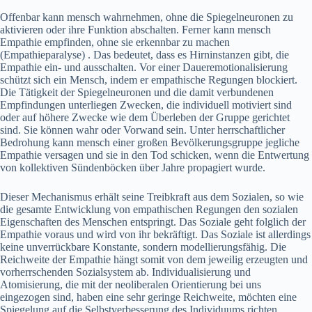
Offenbar kann mensch wahrnehmen, ohne die Spiegelneuronen zu
aktivieren oder ihre Funktion abschalten. Ferner kann mensch
Empathie empfinden, ohne sie erkennbar zu machen
(Empathieparalyse) . Das bedeutet, dass es Hirninstanzen gibt, die
Empathie ein- und ausschalten. Vor einer Daueremotionalisierung
schützt sich ein Mensch, indem er empathische Regungen blockiert.
Die Tätigkeit der Spiegelneuronen und die damit verbundenen
Empfindungen unterliegen Zwecken, die individuell motiviert sind
oder auf höhere Zwecke wie dem Überleben der Gruppe gerichtet
sind. Sie können wahr oder Vorwand sein. Unter herrschaftlicher
Bedrohung kann mensch einer großen Bevölkerungsgruppe jegliche
Empathie versagen und sie in den Tod schicken, wenn die Entwertung
von kollektiven Sündenböcken über Jahre propagiert wurde.
Dieser Mechanismus erhält seine Treibkraft aus dem Sozialen, so wie
die gesamte Entwicklung von empathischen Regungen den sozialen
Eigenschaften des Menschen entspringt. Das Soziale geht folglich der
Empathie voraus und wird von ihr bekräftigt. Das Soziale ist allerdings
keine unverrückbare Konstante, sondern modellierungsfähig. Die
Reichweite der Empathie hängt somit von dem jeweilig erzeugten und
vorherrschenden Sozialsystem ab. Individualisierung und
Atomisierung, die mit der neoliberalen Orientierung bei uns
eingezogen sind, haben eine sehr geringe Reichweite, möchten eine
Spiegelung auf die Selbstverbesserung des Individuums richten,